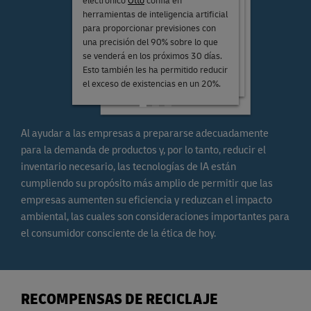
electrónico
Otto
confía en
manchadas o dañadas para los
reducir las posibles pérdidas
herramientas de inteligencia artificial
consumidores por otras recicladas.
causadas por la sobreproducción.
para proporcionar previsiones con
Dado que los estadounidenses son
Kate Spade
, por ejemplo, utiliza un
una precisión del 90% sobre lo que
los más propensos a donar ropa que
sistema ERP para controlar las
se venderá en los próximos 30 días.
ya no usan, esto actúa como un
existencias y las colecciones
Esto también les ha permitido reducir
diferenciador clave para los
de muestras.
el exceso de existencias en un 20%.
consumidores conscientes del medio
ambiente.
Al ayudar a las empresas a prepararse adecuadamente
para la demanda de productos y, por lo tanto, reducir el
inventario necesario, las tecnologías de IA están
cumpliendo su propósito más amplio de permitir que las
empresas aumenten su eficiencia y reduzcan el impacto
ambiental, las cuales son consideraciones importantes para
el consumidor consciente de la ética de hoy.
RECOMPENSAS DE RECICLAJE