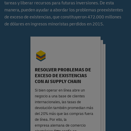
tareas y liberar recursos para futuras inversiones. De esta
manera, pueden ayudar a abordar los problemas preexistentes
de exceso de existencias, que constituyeron 472.000 millones
de dólares en ingresos minoristas perdidos en 2015.
RESOLVER PROBLEMAS DE
PREDICCIÓN DE PRODUCTOS
MODA CONTRA LA
EXCESO DE EXISTENCIAS
POPULARES
CONTAMINACIÓN
CON AI SUPPLY CHAIN
Las tecnologías de IA también
Las tecnologías de IA reducen los
Si bien operar en línea abre un
pueden analizar qué artículos fueron
errores de previsión hasta en un
negocio a una base de clientes
los más solicitados por la prensa y los
50%, lo que las hace
internacionales, las tasas de
estilistas, lo que ayuda a las marcas a
extremadamente beneficiosas para
devolución también promedian más
evaluar aquellos que resultarán
mejorar la sostenibilidad. Sin
populares. Al predecir la demanda de
del 20% más que las compras fuera
embargo, algunas empresas también
un artículo incluso antes de que
están combatiendo el desperdicio
de línea. Por ello, la
posventa, con
For
llegue a las estanterías, esto puede
empresa alemana de comercio
Days
reemplazando las camisas
regular los procesos de fabricación y