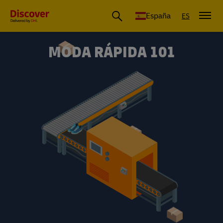
España
ES
MODA RÁPIDA 101