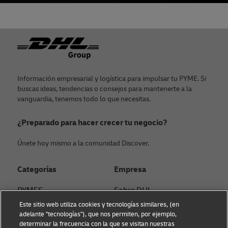
Pie de página
Información empresarial y logística para impulsar tu PYME. Si
buscas ideas, tendencias o consejos para mantenerte a la
vanguardia, tenemos todo lo que necesitas.
¿Preparado para hacer crecer tu negocio?
Únete hoy mismo a la comunidad Discover.
Categorías
Empresa
PYMES
Sobre DHL
Este sitio web utiliza cookies y tecnologías similares, (en
Asesoramiento en e-
Contacto
adelante "tecnologías"), que nos permiten, por ejemplo,
commerce
determinar la frecuencia con la que se visitan nuestras