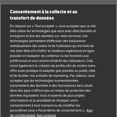
Rejoignez la communauté Discover dès aujourd’hui.
Consentement à la collecte et au
transfert de données
Catégories
Compagnie
En cliquant sur « Tout accepter », vous acceptez que ce site
Conseils aux petites
À propos de DHL
Web utilise les technologies que vous avez sélectionnées et
entreprises
enregistre et lise des données sur votre terminal. Ces
Contact
technologies permettent d'effectuer des évaluations
Conseil e-commerce
individualisées des visites et de l'utilisation qui est faite de
Centre de presse
nos sites Web afin d'offrir la meilleure expérience en ligne
Conseil B2B
possible et d'adapter les contenus ou les fonctions aux
Durabilité
préférences et aux centres d'intérêt des utilisateurs. Cela
Conseil logistique
inclut également la création de profils afin de rendre notre
Mentions légales
offre aussi pratique et adaptée que possible au public cible
Actualités et
et de faciliter nos activités de marketing. Par ailleurs, vous
Conditions d’utilisation
perspectives
acceptez que les technologies susmentionnées
transmettent des données à des fournisseurs tiers situés
Vie privée
Expédition avec DHL
dans des pays n'offrant pas un niveau de protection des
données équivalent. Vous trouverez de plus amples
Cookie Settings
informations et la possibilité de révoquer votre
consentement à tout moment ou de modifier les
paramètres sous « Paramètres de consentement ».
Avis
Suivez-nous
de confidentialité
Avis juridique