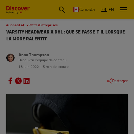
Canada
FR
EN
#ConseilsAuxPetitesEntreprises
VARSITY HEADWEAR X DHL : QUE SE PASSE-T-IL LORSQUE
LA MODE RALENTIT
Anna Thompson
Découvrir l’équipe de contenu
18 juin 2022
5 min de lecture
Partager