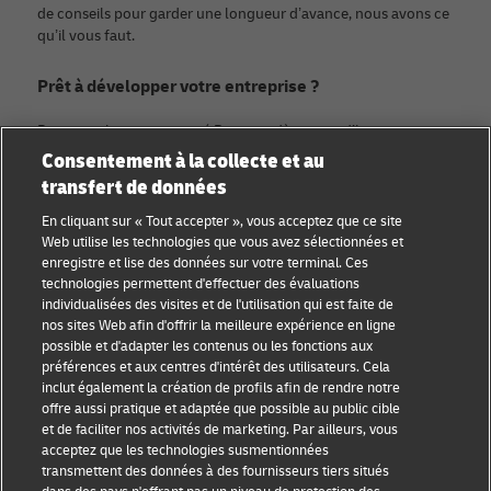
de conseils pour garder une longueur d’avance, nous avons ce
qu’il vous faut.
Prêt à développer votre entreprise ?
Rejoignez la communauté Discover dès aujourd’hui.
Consentement à la collecte et au
transfert de données
Catégories
Compagnie
En cliquant sur « Tout accepter », vous acceptez que ce site
Conseils aux petites
À propos de DHL
Web utilise les technologies que vous avez sélectionnées et
entreprises
enregistre et lise des données sur votre terminal. Ces
Contact
technologies permettent d'effectuer des évaluations
Conseil e-commerce
individualisées des visites et de l'utilisation qui est faite de
Centre de presse
nos sites Web afin d'offrir la meilleure expérience en ligne
Conseil B2B
possible et d'adapter les contenus ou les fonctions aux
Durabilité
préférences et aux centres d'intérêt des utilisateurs. Cela
Conseil logistique
inclut également la création de profils afin de rendre notre
Mentions légales
offre aussi pratique et adaptée que possible au public cible
Actualités et
et de faciliter nos activités de marketing. Par ailleurs, vous
Conditions d’utilisation
perspectives
acceptez que les technologies susmentionnées
transmettent des données à des fournisseurs tiers situés
Vie privée