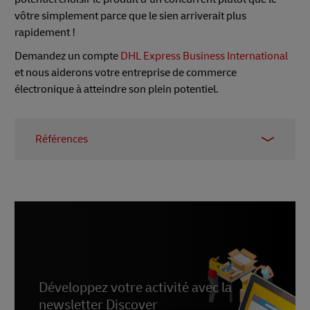
vôtre simplement parce que le sien arriverait plus
rapidement !
Demandez un compte
DHL Express Business International
et nous aiderons votre entreprise de commerce
électronique à atteindre son plein potentiel.
Références
1 – Enquête MetaPack,
Retail Times
, octobre 2015
2 –
Backlinko
3 –
Rapport Backlinko
, août 2019
4 –
Espion
5 –
SEMrush
6 –
Construit avec
7 –
SimilarWeb
8 –
Trustpilot
Développez votre activité avec la
9 –
Recherche rapide
newsletter Discover