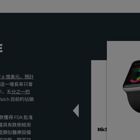
E
以前
下一個
7.6 億美元，預計
這一增長率只會
年，五
分之一的
atch 目前約佔銷
年第一款獲得 FDA 批准
還具有跌倒檢測
Michael Kors 智慧
造類似醫療設備
錶時尚錶帶