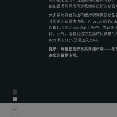
的小型生產商，這些設備可能具有較少
能能否吸引尋找可穿戴健康技術的新客
大多數消費者負擔不起持續購買最新型
其帶來的新醫療功能。AliveCor 的 Kard
以取代原裝 Apple Watch 錶帶，為
術。此外，還有創造可互換時尚錶帶的市場，
Kors 和 Coach 已經加入其中。
提示：每種產品都有其目標市場——想
為您的目標市場。