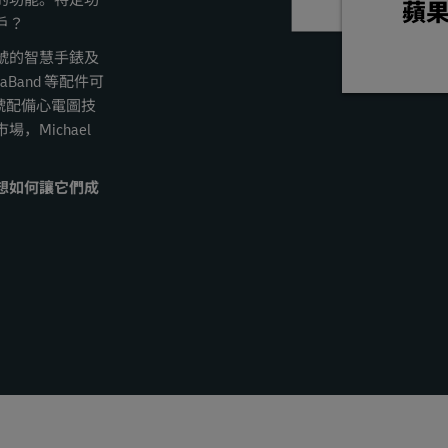
的功能。特定功
蘋
戶？
號的智慧手錶及
iaBand 等配件可
舊型號配備心電圖技
Michael
想如何讓它們成