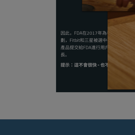
因此，FDA在2017年為希望加快
劃，Fitbit和三星被選中參與。較
產品提交給FDA進行用戶風險分析來
長。
提示：這不會很快 - 也不容易 - 所