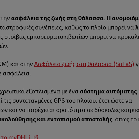
στην
ασφάλεια της ζωής στη θάλασσα
.
Η ανομοιό
αταστροφικές συνέπειες, καθώς το πλοίο μπορεί να
λ
ς στοίβας εμπορευματοκιβωτίων μπορεί να προκαλ
ών.
GM) και στην
Ασφάλεια ζωής στη θάλασσα (SoLaS)
γ
ε ασφάλεια.
χρεωτικά εξοπλισμένα με ένα
σύστημα αυτόματης
ί τις συντεταγμένες GPS του πλοίου, έτσι ώστε να
ων και να παρέχεται ορατότητα σε δύσκολες καιρικ
κολούθησης και εντοπισμού αποστολής
, όπως το
ε το myDHLi