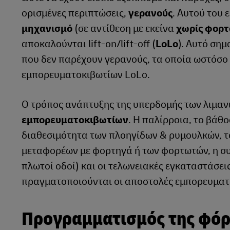
ορισμένες περιπτώσεις,
γερανούς
. Αυτού του 
μηχανισμό
(σε αντίθεση με εκείνα
χωρίς φορτ
αποκαλούνται lift-on/lift-off (
LoLo
). Αυτό σημ
που δεν παρέχουν γερανούς, τα οποία ωστόσο 
εμπορευματοκιβωτίων LoLo.
Ο τρόπος ανάπτυξης της υπερδομής των λιμαν
εμπορευματοκιβωτίων
. Η παλίρροια, το βάθο
διαθεσιμότητα των πλοηγίδων & ρυμουλκών, το
μεταφορέων με φορτηγά ή των φορτωτών, η συ
πλωτοί οδοί) και οι τελωνειακές εγκαταστάσε
πραγματοποιούνται οι αποστολές εμπορευματ
Προγραμματισμός της φό