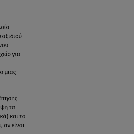
λοίο
ταξιδιού
ένου
χείο για
ο μιας
άτησης
όψη τα
κά) και το
 αν είναι