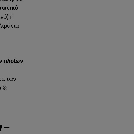
τωτικό
ανό) ή
λιμάνια
ν πλοίων
τα των
ι &
 –