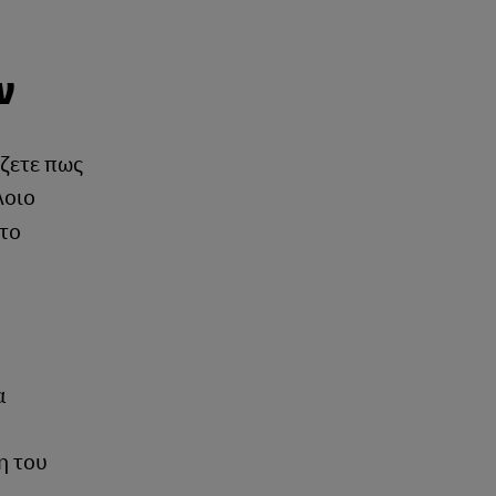
ν
ίζετε πως
λοιο
 το
α
η του