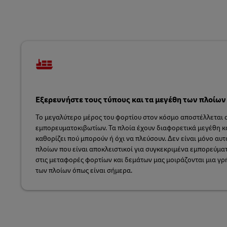
LifeTrack
MyGTS
Μάθετε για τις ηλεκτρονικές
DHL SameDay
πλατφόρμες μας
LifeTrack
Εξερευνήστε τους τύπους και τα μεγέθη των πλοίω
Μάθετε για τις ηλεκτρονικές
πλατφόρμες μας
Το μεγαλύτερο μέρος του φορτίου στον κόσμο αποστέλλεται 
εμπορευματοκιβωτίων. Τα πλοία έχουν διαφορετικά μεγέθη κα
καθορίζει πού μπορούν ή όχι να πλεύσουν. Δεν είναι μόνο αυτ
πλοίων που είναι αποκλειστικοί για συγκεκριμένα εμπορεύματα
στις μεταφορές φορτίων και δεμάτων μας μοιράζονται μια γ
των πλοίων όπως είναι σήμερα.