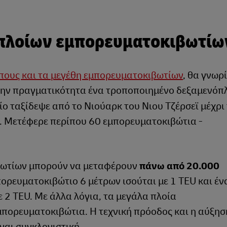
 πλοίων εμπορευματοκιβωτίω
πους και τα μεγέθη εμπορευματοκιβωτίων
, θα γνωρ
την πραγματικότητα ένα τροποποιημένο δεξαμενόπ
οποίο ταξίδεψε από το Νιούαρκ του Νιου Τζέρσεϊ μέχρι
5. Μετέφερε περίπου 60 εμπορευματοκιβώτια -
βωτίων μπορούν να μεταφέρουν
πάνω από 20.000
πορευματοκιβώτιο 6 μέτρων ισούται με 1 TEU και έν
 2 TEU. Με άλλα λόγια, τα μεγάλα πλοία
πορευματοκιβώτια. Η τεχνική πρόοδος και η αύξησ
ναι συγκλονιστική.