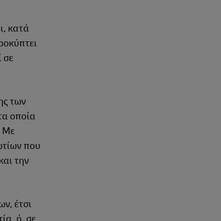
ι, κατά
ροκύπτει
 σε
ης των
τα οποία
. Με
ωτίων που
και την
ν, έτσι
α, ή, σε