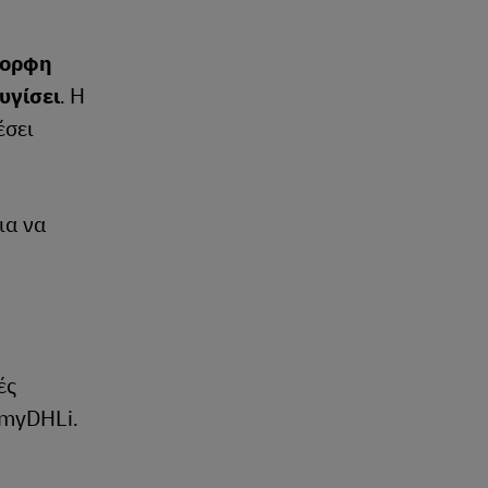
μορφη
υγίσει
. Η
έσει
ια να
ές
 myDHLi.