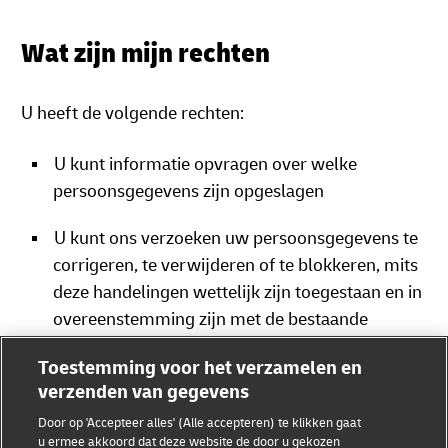
Wat zijn mijn rechten
U heeft de volgende rechten:
U kunt informatie opvragen over welke
persoonsgegevens zijn opgeslagen
U kunt ons verzoeken uw persoonsgegevens te
corrigeren, te verwijderen of te blokkeren, mits
deze handelingen wettelijk zijn toegestaan en in
overeenstemming zijn met de bestaande
contractuele voorwaarden.
Toestemming voor het verzamelen en
verzenden van gegevens
U kunt vragen om de door u verstrekte
persoonsgegevens in een gestructureerd,
Door op 'Accepteer alles' (Alle accepteren) te klikken gaat
u ermee akkoord dat deze website de door u gekozen
algemeen gebruikt en machinaal leesbaar