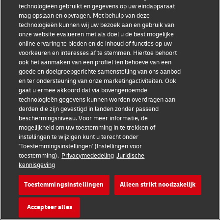
technologieën gebruikt en gegevens op uw eindapparaat
formaat te ontvangen.
mag opslaan en opvragen. Met behulp van deze
technologieën kunnen wij uw bezoek aan en gebruik van
onze website evalueren met als doel u de best mogelijke
U kunt een klacht indienen bij de
online ervaring te bieden en de inhoud of functies op uw
toezichthoudende autoriteit.
voorkeuren en interesses af te stemmen. Hiertoe behoort
ook het aanmaken van een profiel ten behoeve van een
goede en doelgroepgerichte samenstelling van ons aanbod
Uw autoriteit voor gegevensbescherming zoeken
en ter ondersteuning van onze marketingactiviteiten. Ook
gaat u ermee akkoord dat via bovengenoemde
technologieën gegevens kunnen worden overdragen aan
derden die zijn gevestigd in landen zonder passend
Recht om informatie te verkrijgen
beschermingsniveau. Voor meer informatie, de
mogelijkheid om uw toestemming in te trekken of
instellingen te wijzigen kunt u terecht onder
U kunt uw informatie verkrijgen door hier contact
'Toestemmingsinstellingen' (Instellingen voor
toestemming).
Privacymededeling
Juridische
op te nemen met de afdeling
kennisgeving
Gegevensbescherming:
Gegevensbescherming DHL
.
Toestemmingsinstellingen
Alleen strikt noodzakelijk
Accepteer alles
Recht om bezwaar te maken