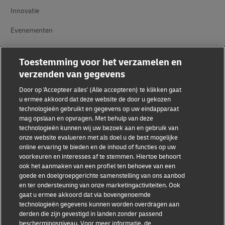
Innovatie
Evenementen
Samenwerkingsverbanden tussen merken
Toestemming voor het verzamelen en
verzenden van gegevens
Door op 'Accepteer alles' (Alle accepteren) te klikken gaat
u ermee akkoord dat deze website de door u gekozen
technologieën gebruikt en gegevens op uw eindapparaat
mag opslaan en opvragen. Met behulp van deze
technologieën kunnen wij uw bezoek aan en gebruik van
Fraudebewustzijn
onze website evalueren met als doel u de best mogelijke
online ervaring te bieden en de inhoud of functies op uw
Juridische kennisgeving
voorkeuren en interesses af te stemmen. Hiertoe behoort
ook het aanmaken van een profiel ten behoeve van een
Gebruiksvoorwaarden
goede en doelgroepgerichte samenstelling van ons aanbod
en ter ondersteuning van onze marketingactiviteiten. Ook
Privacyverklaring
gaat u ermee akkoord dat via bovengenoemde
technologieën gegevens kunnen worden overdragen aan
Toegankelijkheid
derden die zijn gevestigd in landen zonder passend
beschermingsniveau. Voor meer informatie, de