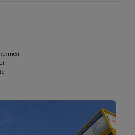
schermen
et
te