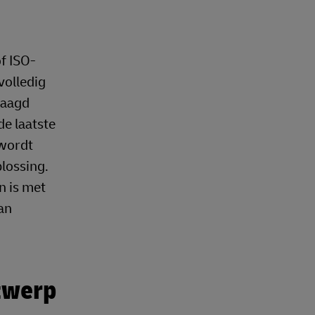
f ISO-
volledig
raagd
e laatste
 wordt
plossing.
n is met
an
ntwerp