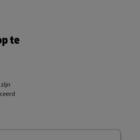
op te
zijn
iceerd