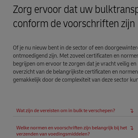
DHL SameDay
Zorg ervoor dat uw bulktranspo
MySupplyChain
LifeTrack
conform de voorschriften zijn
MyGTS
Meer informatie over Portalen
DHL SameDay
Of je nu nieuw bent in de sector of een doorgewinter
ontmoedigend zijn. Met zoveel certificaten en normen
LifeTrack
begrijpen om ervoor te zorgen dat je vracht veilig en
overzicht van de belangrijkste certificaten en normen
Meer informatie over Portalen
gemakkelijk door de complexiteit van deze sector ku
Wat zijn de vereisten om in bulk te verschepen?
Welke normen en voorschriften zijn belangrijk bij het
verzenden van voedingsmiddelen?