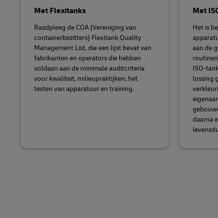
Met Flexitanks
Met IS
Raadpleeg de COA (Vereniging van
Het is b
containerbezitters) Flexitank Quality
apparatu
Management List, die een lijst bevat van
aan de g
fabrikanten en operators die hebben
routinem
voldaan aan de minimale auditcriteria
ISO-tank
voor kwaliteit, milieupraktijken, het
lossing 
testen van apparatuur en training.
verkleur
eigenaa
gebouwde
daarna e
levensd