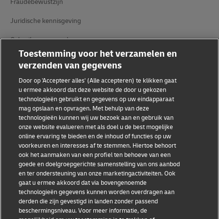
Fraudebewustzijn
Juridische kennisgeving
Gebruiksvoorwaarden
Toestemming voor het verzamelen en
Privacyverklaring
verzenden van gegevens
Toegankelijkheid
Door op 'Accepteer alles' (Alle accepteren) te klikken gaat
u ermee akkoord dat deze website de door u gekozen
Aanvullende informatie
technologieën gebruikt en gegevens op uw eindapparaat
mag opslaan en opvragen. Met behulp van deze
Cookie-instellingen
technologieën kunnen wij uw bezoek aan en gebruik van
onze website evalueren met als doel u de best mogelijke
online ervaring te bieden en de inhoud of functies op uw
Volg ons
voorkeuren en interesses af te stemmen. Hiertoe behoort
ook het aanmaken van een profiel ten behoeve van een
goede en doelgroepgerichte samenstelling van ons aanbod
en ter ondersteuning van onze marketingactiviteiten. Ook
gaat u ermee akkoord dat via bovengenoemde
technologieën gegevens kunnen worden overdragen aan
2026 © - all rights reserved
derden die zijn gevestigd in landen zonder passend
beschermingsniveau. Voor meer informatie, de