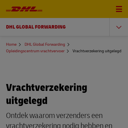
DHL GLOBAL FORWARDING
You
Home
DHL Global Forwarding
are
Opleidingscentrum vrachtvervoer
Vrachtverzekering uitgelegd
here
Vrachtverzekering
uitgelegd
Ontdek waarom verzenders een
vrachtverzekering nodig hebben en