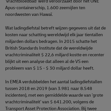
'vrachtbloedbad' werd veroorzaakt door het ONE
Apus-containerschip, 1.600 zeemijlen ten
noordwesten van Hawaï.
Wat ladingdiefstal betreft wijzen gegevens uit dat de
kosten naar schatting wereldwijd elk jaar tientallen
miljarden dollars bedragen. In 2015 schatte het
British Standards Institute dat de wereldwijde
vrachtcriminaliteit $ 22,6 miljard kostte en recenter
blijkt uit een analyse dat alleen al de VS een
probleem van $ 15 - $ 30 miljard dollar heeft.
In EMEA verdubbelden het aantal ladingdiefstallen
tussen 2018 en 2019 (van 3.981 naar 8.548
incidenten), met een gemiddelde waarde van 'grote
vrachtcriminaliteit' van $ 641.200, volgens de
Transport Asset Protection Association. Bij twee