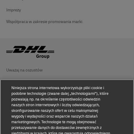
Imprezy
Współpraca w zakresie promowania marki
Uważaj na oszustów
Oświadczenie prawne
Niniejsza strona internetowa wykorzystuje pliki cookie i
Zasady użytkowania
podobne technologie (zwane dalej „technologiami”), które
pozwalają np. na określenie częstotliwości odwiedzin
naszych stron internetowych i liczby odwiedzających,
Oświadczenie o prywatności
skonfigurowanie naszych ofert w celu maksymalnej
wygody i wydajności oraz wsparcie naszych działań
Ułatwienia dostępu
marketingowych. Technologie te mogą obejmować
przekazywanie danych do dostawców zewnętrznych z
Informacje dodatkowe
siedzibami w krajach, które nie gwarantują odpowiedniego