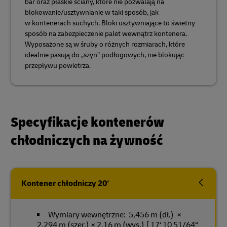
bar oraz płaskie ściany, które nie pozwalają na
blokowanie/usztywnianie w taki sposób, jak
w kontenerach suchych. Bloki usztywniające to świetny
sposób na zabezpieczenie palet wewnątrz kontenera.
Wyposażone są w śruby o różnych rozmiarach, które
idealnie pasują do „szyn” podłogowych, nie blokując
przepływu powietrza.
Specyfikacje kontenerów
chłodniczych na żywność
Kontener chłodniczy 20‘
Wymiary wewnętrzne: 5,456 m (dł.) ×
2,294 m (szer.) × 2,16 m (wys.) [ 17‘ 10 51/64“