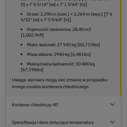
(l) x 7‘ 6 5/16“ (w) x 7‘ 1 3/64“ (h)]
Drzwi: 2,290 m (szer.) × 2,264 m (wys.) [7‘ 6
5/32“ (w) x 7‘ 5 9/64“ (h)]
Pojemność sześcienna: 28,40 m3
[1,002.9cft]
Maks. ładunek: 27 540 kg [60,715lbs]
Masa własna: 2940 kg [6,481lbs]
Maksymalna ładowność: 30 480 kg
[67,196lbs]
Uwaga: wymiary mogą ulec zmianie w przypadku
innego modelu kontenera chłodniczego
Kontener chłodniczy 40‘
Specyfikacja i dane dotyczące temperatury