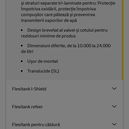
și straturi separate tri-laminate pentru: Protecție
împotriva oxidării, protecție împotriva
compușilor care pătează și prevenirea
transmiterii vaporilor de apă
Design brevetat al valvei și cotului pentru
reziduuri minime de produs
Dimensiuni diferite, de la 10.000 la 24.000
de litri
Ușor de montat
Translucide (SL)
Flexitank I-Shield
Flexitank refeer
Flexitank pentru căldură