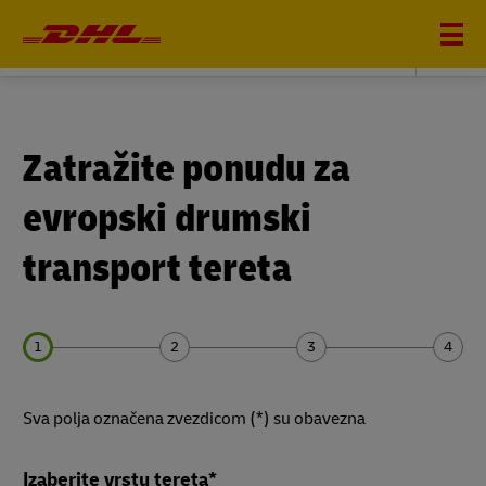
DHL FREIGHT
Zatražite ponudu za
evropski drumski
transport tereta
Forms
Forms
Forms
Forms
Sva polja označena zvezdicom (*) su obavezna
Summary
Summary
Summary
Summary
Izaberite vrstu tereta*