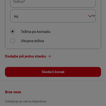
Težina*
Jedinica
mere –
težina*
Težina po komadu
Ukupna težina
Dodajte još jednu stavku
Sledeći korak
Podnožje
Brze veze
Odeljenje za rad sa klijentima