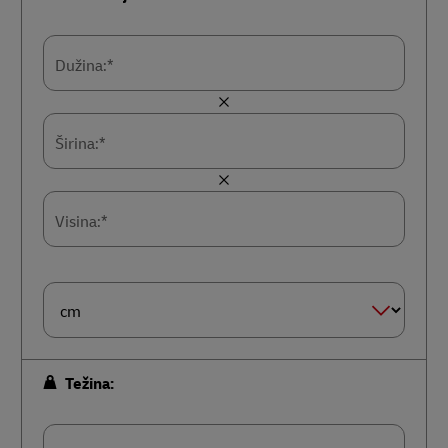
Dužina:*
Širina:*
Visina:*
Jedinica
mere –
veličina*
Težina: