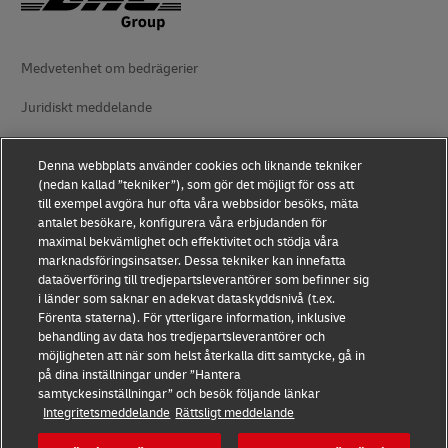
Medvetenhet om bedrägerier
Juridiskt meddelande
Användningsvillkor
Denna webbplats använder cookies och liknande tekniker
Dataskydd
(nedan kallad ”tekniker”), som gör det möjligt för oss att
till exempel avgöra hur ofta våra webbsidor besöks, mäta
antalet besökare, konfigurera våra erbjudanden för
Tillgänglighet
maximal bekvämlighet och effektivitet och stödja våra
marknadsföringsinsatser. Dessa tekniker kan innefatta
Ytterligare information
dataöverföring till tredjepartsleverantörer som befinner sig
i länder som saknar en adekvat dataskyddsnivå (t.ex.
Cookieinställningar
Förenta staterna). För ytterligare information, inklusive
behandling av data hos tredjepartsleverantörer och
Följ oss
möjligheten att när som helst återkalla ditt samtycke, gå in
på dina inställningar under ”Hantera
samtyckesinställningar” och besök följande länkar
Integritetsmeddelande
Rättsligt meddelande