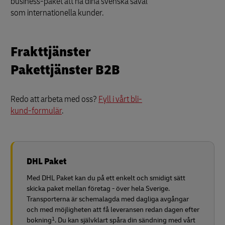
business-paket att nå dina svenska såväl
som internationella kunder.
Frakttjänster
Pakettjänster B2B
Redo att arbeta med oss?
Fyll i vårt bli-
kund-formulär
.
DHL Paket
Med DHL Paket kan du på ett enkelt och smidigt sätt
skicka paket mellan företag - över hela Sverige.
Transporterna är schemalagda med dagliga avgångar
och med möjligheten att få leveransen redan dagen efter
1
bokning
. Du kan självklart spåra din sändning med vårt