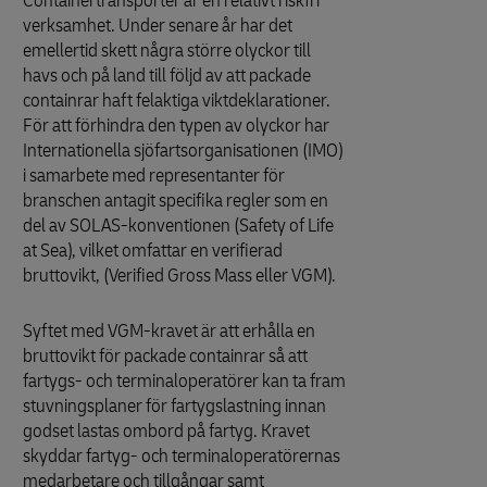
Containertransporter är en relativt riskfri
verksamhet. Under senare år har det
emellertid skett några större olyckor till
havs och på land till följd av att packade
containrar haft felaktiga viktdeklarationer.
För att förhindra den typen av olyckor har
Internationella sjöfartsorganisationen (IMO)
i samarbete med representanter för
branschen antagit specifika regler som en
del av SOLAS-konventionen (Safety of Life
at Sea), vilket omfattar en verifierad
bruttovikt, (Verified Gross Mass eller VGM).
Syftet med VGM-kravet är att erhålla en
bruttovikt för packade containrar så att
fartygs- och terminaloperatörer kan ta fram
stuvningsplaner för fartygslastning innan
godset lastas ombord på fartyg. Kravet
skyddar fartyg- och terminaloperatörernas
medarbetare och tillgångar samt