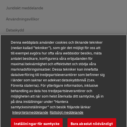
Juridiskt meddelande
Användningsvillkor
Dataskydd
Tillgänglighet
Denna webbplats använder cookies och liknande tekniker
(nedan kallad ”tekniker”), som gör det möjligt för oss att
Ytterligare information
till exempel avgöra hur ofta våra webbsidor besöks, mäta
antalet besökare, konfigurera våra erbjudanden för
Cookieinställningar
maximal bekvämlighet och effektivitet och stödja våra
marknadsföringsinsatser. Dessa tekniker kan innefatta
dataöverföring till tredjepartsleverantörer som befinner sig
Följ oss
i länder som saknar en adekvat dataskyddsnivå (t.ex.
Förenta staterna). För ytterligare information, inklusive
behandling av data hos tredjepartsleverantörer och
möjligheten att när som helst återkalla ditt samtycke, gå in
på dina inställningar under ”Hantera
samtyckesinställningar” och besök följande länkar
2026 © - all rights reserved
Integritetsmeddelande
Rättsligt meddelande
Inställningar för samtycke
Bara absolut nödvändigt