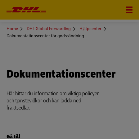
DHL GLOBAL FORWARDING
You
Home
DHL Global Forwarding
Hjälpcenter
are
Dokumentationscenter för godssändning
here
Dokumentationscenter
Här hittar du information om viktiga policyer
och tjänstevillkor och kan ladda ned
fraktsedlar.
Gå till