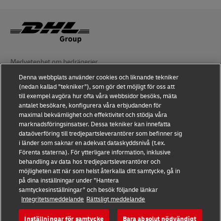
Medvetenhet om bedrägerier
Denna webbplats använder cookies och liknande tekniker
Juridiskt meddelande
(nedan kallad ”tekniker”), som gör det möjligt för oss att
till exempel avgöra hur ofta våra webbsidor besöks, mäta
Användningsvillkor
antalet besökare, konfigurera våra erbjudanden för
maximal bekvämlighet och effektivitet och stödja våra
Dataskydd
marknadsföringsinsatser. Dessa tekniker kan innefatta
dataöverföring till tredjepartsleverantörer som befinner sig
Tillgänglighet
i länder som saknar en adekvat dataskyddsnivå (t.ex.
Förenta staterna). För ytterligare information, inklusive
Ytterligare information
behandling av data hos tredjepartsleverantörer och
möjligheten att när som helst återkalla ditt samtycke, gå in
Cookieinställningar
på dina inställningar under ”Hantera
samtyckesinställningar” och besök följande länkar
Integritetsmeddelande
Rättsligt meddelande
Följ oss
Inställningar för samtycke
Bara absolut nödvändigt