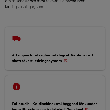
om de senaste och mest relevanta ämnena inom
lagringslösningar, som:
Att uppnå förutsägbarhet i lagret: Värdet av ett
skottsäkert ledningssystem
Fallstudie | Koldioxidneutral byggnad för kunder
inom life science och sjukvård i Tyskland