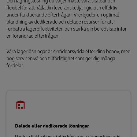
Den lagringslösning du väljer måste vara skalbar och
flexibel för att hålla din leveranskedja rigid och effektiv
under fluktuerande efterfrågan. Vi erbjuder en optimal
blandning av dedikerade och delade resurser för att
förbättra lagereffektiviteten och stärka din beredskap inför
en förändrad efterfrågan.
Våra lagerlösningar är skräddarsydda efter dina behov, med
hög servicenivå och tillförlitlighet som ger dig många
fördelar.
Delade eller dedikerade lösningar
Hantera fluktuationer i efterfrågan och säsongstoppar. Vi