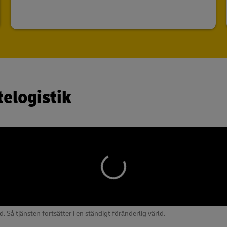
telogistik
tid. Så tjänsten fortsätter i en ständigt föränderlig värld.