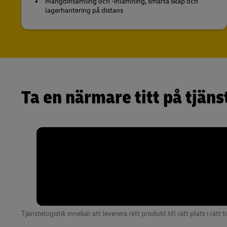
Mängdinsamling och -inlämning, smarta skåp och
lagerhantering på distans
Ta en närmare titt på tjäns
Tjänstelogistik innebär att leverera rätt produkt till rätt plats i rätt 