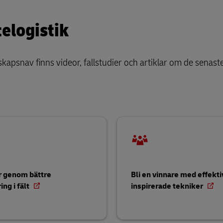
telogistik
skapsnav finns videor, fallstudier och artiklar om de senas
r genom bättre
Bli en vinnare med effekti
ing i fält
inspirerade tekniker