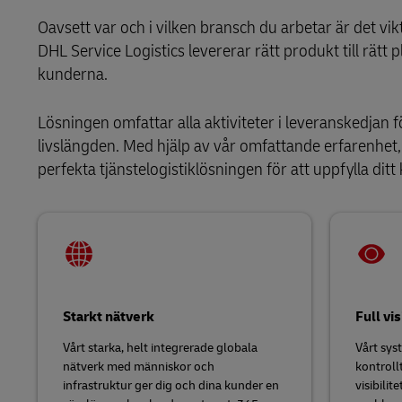
Detaljhandel
Läs om portaler
Oavsett var och i vilken bransch du arbetar är det vikt
DHL SameDay
Tjänstelogistik
DHL Service Logistics levererar rätt produkt till rätt p
Teknologi
kunderna.
LifeTrack
Lead Logistics Partner
Lösningen omfattar alla aktiviteter i leveranskedjan f
Klinisk Logistik
Läs om portaler
livslängden. Med hjälp av vår omfattande erfarenhet,
perfekta tjänstelogistiklösningen för att uppfylla ditt
Starkt nätverk
Full vis
Vårt starka, helt integrerade globala
Vårt sys
nätverk med människor och
kontroll
infrastruktur ger dig och dina kunder en
visibilit