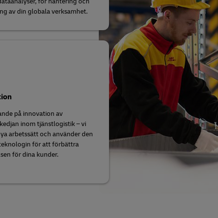
ataanalyser, för hantering och
ing av din globala verksamhet.
tion
dande på innovation av
kedjan inom tjänstlogistik – vi
nya arbetssätt och använder den
teknologin för att förbättra
sen för dina kunder.