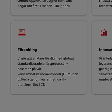
sömlös upplevelse dygnet runt, 365
snabba d
dagar om året, i mer än 140 länder.
förbättr
Förenkling
Innova
Vi gör allt enklare för dig med globalt
Vi är le
standardiserade affärsprocesser –
leverans
baserade på vår
ger dig 
verksamhetsstandardmodell (OSM) och
senaste 
utförda genom vår enhetliga IT-
upplevel
plattform SeLECT.