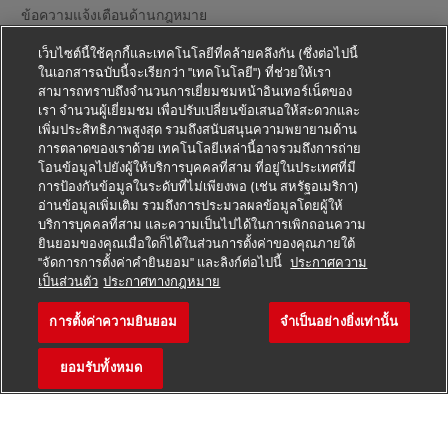
ข้อความแจ้งเตือนด้านกฎหมาย
ข้อตกลงในการใช้งาน
เว็บไซต์นี้ใช้คุกกี้และเทคโนโลยีที่คล้ายคลึงกัน (ซึ่งต่อไปนี้
ในเอกสารฉบับนี้จะเรียกว่า "เทคโนโลยี") ที่ช่วยให้เรา
สามารถทราบถึงจำนวนการเยี่ยมชมหน้าอินเทอร์เน็ตของ
ข้อความแจ้งเตือนความเป็นส่วนตัว
เรา จำนวนผู้เยี่ยมชม เพื่อปรับเปลี่ยนข้อเสนอให้สะดวกและ
เพิ่มประสิทธิภาพสูงสุด รวมถึงสนับสนุนความพยายามด้าน
ข้อมูลเพิ่มเติม
การตลาดของเราด้วย เทคโนโลยีเหล่านี้อาจรวมถึงการถ่าย
โอนข้อมูลไปยังผู้ให้บริการบุคคลที่สาม ที่อยู่ในประเทศที่มี
การตั้งค่าคุกกี้
การป้องกันข้อมูลในระดับที่ไม่เพียงพอ (เช่น สหรัฐอเมริกา)
อ่านข้อมูลเพิ่มเติม รวมถึงการประมวลผลข้อมูลโดยผู้ให้
ติดตามเรา
บริการบุคคลที่สาม และความเป็นไปได้ในการเพิกถอนความ
ยินยอมของคุณเมื่อใดก็ได้ในส่วนการตั้งค่าของคุณภายใต้
"จัดการการตั้งค่าคำยินยอม" และลิงก์ต่อไปนี้
ประกาศความ
เป็นส่วนตัว
ประกาศทางกฎหมาย
การตั้งค่าความยินยอม
จำเป็นอย่างยิ่งเท่านั้น
2026 © - all rights reserved
ยอมรับทั้งหมด