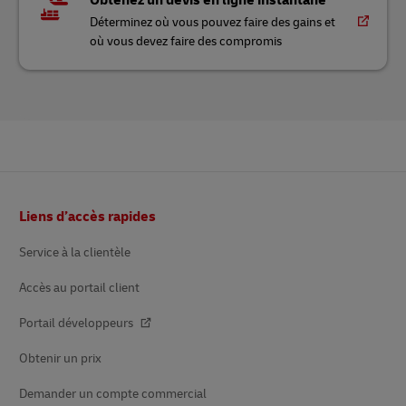
Obtenez un devis en ligne instantané
Déterminez où vous pouvez faire des gains et
où vous devez faire des compromis
Bas
Liens d’accès rapides
de
page
Service à la clientèle
Accès au portail client
Portail développeurs
Obtenir un prix
Demander un compte commercial