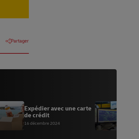
Partager
Expédier avec une carte
C
de crédit
t
16 décembre 2024
1