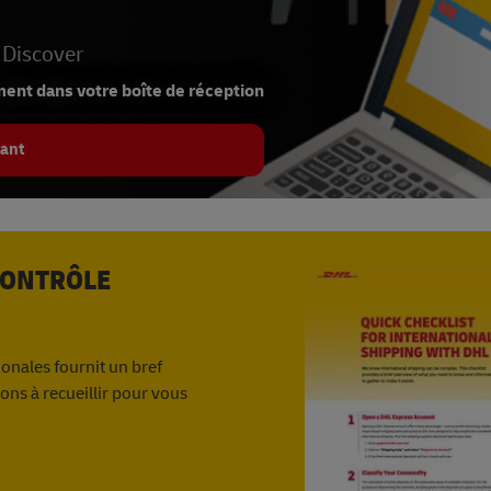
igure pas sur une
liste de parties refusées
 Discover
ment dans votre boîte de réception
ant
CONTRÔLE
ionales fournit un bref
ons à recueillir pour vous