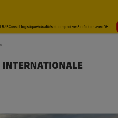
l B2B
Conseil logistique
Actualités et perspectives
Expédition avec DHL
le
N INTERNATIONALE