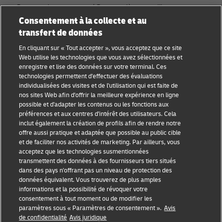
Rejoignez la communauté Discover dès aujourd’hui.
Consentement à la collecte et au
transfert de données
Catégories
Compagnie
En cliquant sur « Tout accepter », vous acceptez que ce site
Conseils aux petites
À propos de DHL
Web utilise les technologies que vous avez sélectionnées et
entreprises
enregistre et lise des données sur votre terminal. Ces
Contact
technologies permettent d'effectuer des évaluations
Conseil e-commerce
individualisées des visites et de l'utilisation qui est faite de
Centre de presse
nos sites Web afin d'offrir la meilleure expérience en ligne
Conseil B2B
possible et d'adapter les contenus ou les fonctions aux
Durabilité
préférences et aux centres d'intérêt des utilisateurs. Cela
Conseil logistique
inclut également la création de profils afin de rendre notre
Mentions légales
offre aussi pratique et adaptée que possible au public cible
Actualités et
et de faciliter nos activités de marketing. Par ailleurs, vous
Conditions d’utilisation
perspectives
acceptez que les technologies susmentionnées
transmettent des données à des fournisseurs tiers situés
Vie privée
Expédition avec DHL
dans des pays n'offrant pas un niveau de protection des
données équivalent. Vous trouverez de plus amples
Cookie Settings
informations et la possibilité de révoquer votre
consentement à tout moment ou de modifier les
paramètres sous « Paramètres de consentement ».
Avis
Suivez-nous
de confidentialité
Avis juridique