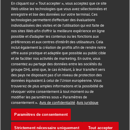
En cliquant sur « Tout accepter », vous acceptez que ce site
Conseils aux petites
À propos de DHL
Web utilise les technologies que vous avez sélectionnées et
entreprises
enregistre et lise des données sur votre terminal. Ces
Nous contacter
technologies permettent d'effectuer des évaluations
Conseils e-commerce
individualisées des visites et de l'utilisation qui est faite de
Presse
nos sites Web afin d'offrir la meilleure expérience en ligne
Conseils B2B
possible et d'adapter les contenus ou les fonctions aux
Durabilité
préférences et aux centres d'intérêt des utilisateurs. Cela
Conseil logistique
inclut également la création de profils afin de rendre notre
Mentions légales
offre aussi pratique et adaptée que possible au public cible
Nouvelles et
et de faciliter nos activités de marketing. En outre, vous
Conditions d'utilisation
perspectives
consentez au partage des données entre les sociétés du
groupe DHL ainsi que, le cas échéant, à leur transfert vers
Avis de confidentialité
Expédition avec DHL
des pays ne disposant pas d’un niveau de protection des
données équivalent à celui de l’Union européenne. Vous
Cookie Settings
trouverez de plus amples informations et la possibilité de
révoquer votre consentement à tout moment ou de
modifier les paramètres sous « Paramètres de
Suivez-nous
consentement ».
Avis de confidentialité
Avis juridique
Paramètres de consentement
Strictement nécessaire uniquement
Tout accepter