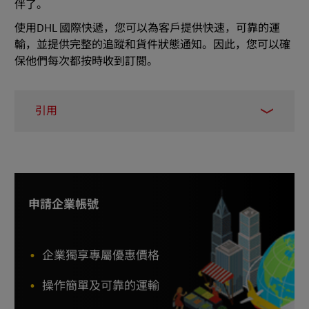
伴了。
使用DHL 國際快遞，您可以為客戶提供快速，可靠的運
輸，並提供完整的追蹤和貨件狀態通知。因此，您可以確
保他們每次都按時收到訂閱。
引用
1 –
Sell Courses Online, March 2023
2 –
Forbes, July 2022
3 –
Outbound Engine, April 2022
申請企業帳號
4 –
McKinsey & Company, April 2020
5 –
GoCardless, April 2023
企業獨享專屬優惠價格
6 –
PYMNTS, May 2022
操作簡單及可靠的運輸