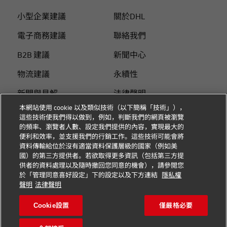
小型企業建議
關於DHL
電子商務建議
聯絡我們
B2B 建議
新聞中心
物流建議
永續性
新聞與見解
法律聲明
本網站使用 cookie 以及類似技術（以下簡稱「技術」），
使用DHL 寄件
使用條款
這些技術使我們得以做到，例如，判斷我們的網頁被瀏覽
的頻率、瀏覽者人數、設定我們提供的內容，實現最大的
個人付費指南
隱私
便利和效率，並支援我們的行銷工作。這些技術可能會將
資料傳輸給位於沒有適當資料保護層級的國家（例如美
Cookie 设置
國）的第三方提供者。若欲取得更多資訊（包括第三方提
供者的資料處理以及隨時撤回您同意的機會），請參閱您
於「管理同意喜好設定」下的設定以及下方連結
隱私權
關注我們
聲明
法律聲明
Cookie設置
僅嚴格必要