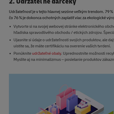
2. Udržateľné darčeky
Udržateľnosť je v tejto hlavnej sezóne veľkým trendom. 79 % 
čo 76 % je dokonca ochotných zaplatiť viac za ekologické výr
Vytvorte si na svojej webovej stránke elektronického obc
hľadiska spravodlivého obchodu / etických zdrojov. Špeci
Ujasnite si údaje o udržateľnosti svojich produktov, ale da
uistite sa, že máte certifikáciu na overenie vašich tvrdení.
Ponúknite
udržateľné obaly
. Uprednostnite možnosti recy
Myslite aj na minimalizmus – posielanie produktov zákaz