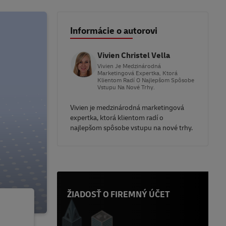
Informácie o autorovi
Vivien Christel Vella
Vivien Je Medzinárodná
Marketingová Expertka, Ktorá
Klientom Radí O Najlepšom Spôsobe
Vstupu Na Nové Trhy.
Vivien je medzinárodná marketingová
expertka, ktorá klientom radí o
najlepšom spôsobe vstupu na nové trhy.
ŽIADOSŤ O FIREMNÝ ÚČET