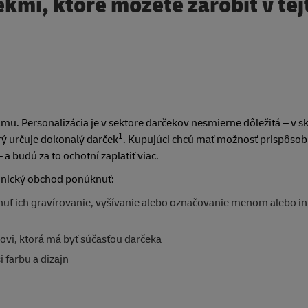
ekmi, ktoré môžete zarobiť v tej
u. Personalizácia je v sektore darčekov nesmierne dôležitá – v s
1
torý určuje dokonalý darček
. Kupujúci chcú mať možnosť prispôsobi
 budú za to ochotní zaplatiť viac.
ronický obchod ponúknuť:
nuť ich gravírovanie, vyšívanie alebo označovanie menom alebo in
ovi, ktorá má byť súčasťou darčeka
 farbu a dizajn