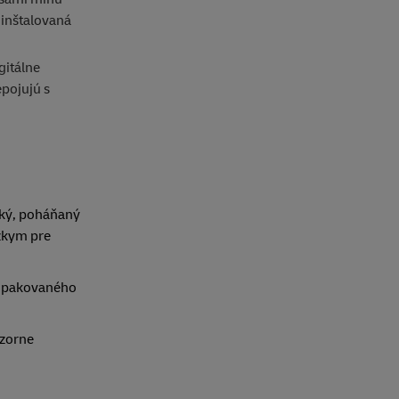
dinštalovaná
gitálne
epojujú s
vský, poháňaný
ízkym pre
o opakovaného
ozorne