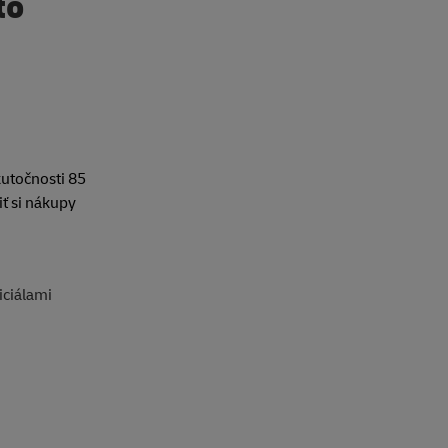
to
kutočnosti 85
ť si nákupy
iciálami