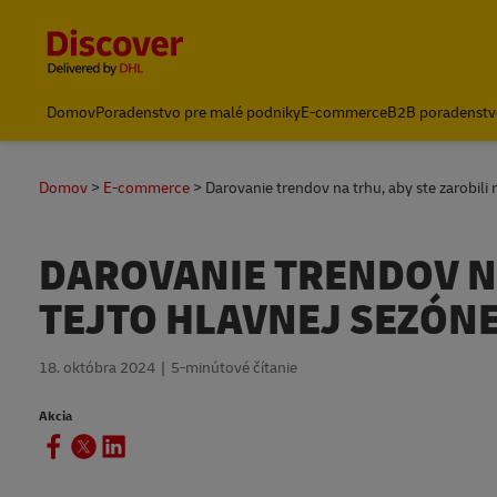
Content and Navigation
Domov
Poradenstvo pre malé podniky
E-commerce
B2B poradenstv
Poslať zásielku
Domov
E-commerce
Darovanie trendov na trhu, aby ste zarobili 
DAROVANIE TRENDOV NA
TEJTO HLAVNEJ SEZÓN
18. októbra 2024
5-minútové čítanie
Akcia