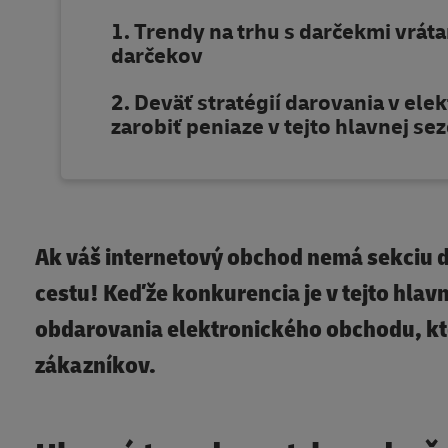
Trendy na trhu s darčekmi vrát
darčekov
Deväť stratégií darovania v el
zarobiť peniaze v tejto hlavnej se
Ak váš internetový obchod nemá sekciu d
cestu! Keďže konkurencia je v tejto hlavn
obdarovania elektronického obchodu, ktor
zákazníkov.