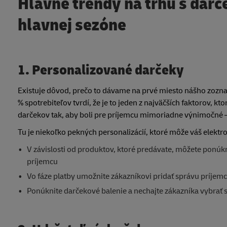
Hlavné trendy na trhu s darč
hlavnej sezóne
1. Personalizované darčeky
Existuje dôvod, prečo to dávame na prvé miesto nášho zoznam
% spotrebiteľov tvrdí, že je to jeden z najväčších faktorov, k
darčekov tak, aby boli pre príjemcu mimoriadne výnimočné – a
Tu je niekoľko pekných personalizácií, ktoré môže váš elekt
V závislosti od produktov, ktoré predávate, môžete ponúk
príjemcu
Vo fáze platby umožnite zákazníkovi pridať správu príjemc
Ponúknite darčekové balenie a nechajte zákazníka vybrať si