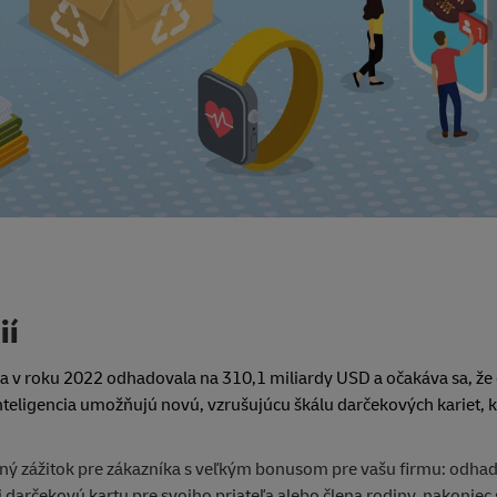
ií
sa v roku 2022 odhadovala na 310,1 miliardy USD a očakáva sa, že
nteligencia umožňujú novú, vzrušujúcu škálu darčekových kariet, 
ý zážitok pre zákazníka s veľkým bonusom pre vašu firmu: odhadu
pili darčekovú kartu pre svojho priateľa alebo člena rodiny, nakonie