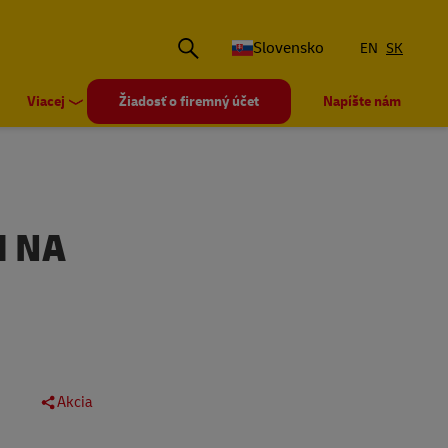
Slovensko
EN
SK
Viacej
Žiadosť o firemný účet
Napíšte nám
I NA
Akcia