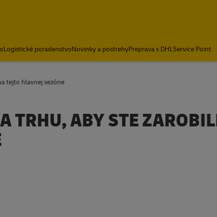
o
Logistické poradenstvo
Novinky a postrehy
Preprava s DHL
Service Point
na tejto hlavnej sezóne
 TRHU, ABY STE ZAROBIL
E