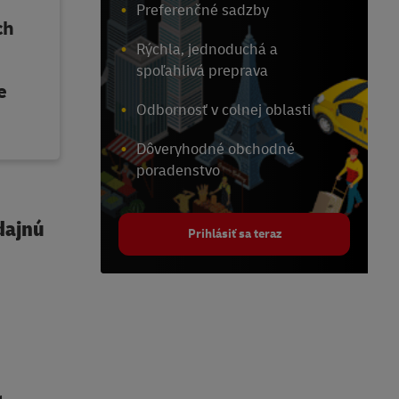
Preferenčné sadzby
ch
Rýchla, jednoduchá a
spoľahlivá preprava
e
Odbornosť v colnej oblasti
Dôveryhodné obchodné
poradenstvo
dajnú
Prihlásiť sa teraz