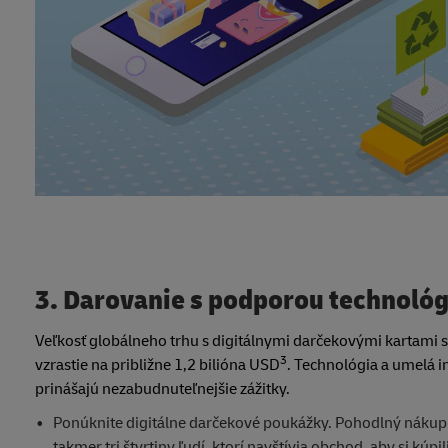
3. Darovanie s podporou technológ
Veľkosť globálneho trhu s digitálnymi darčekovými kartami 
3
vzrastie na približne 1,2 bilióna USD
. Technológia a umelá i
prinášajú nezabudnuteľnejšie zážitky.
Ponúknite digitálne darčekové poukážky. Pohodlný nákupn
takmer tri štvrtiny ľudí, ktorí navštívia obchod, aby si kú