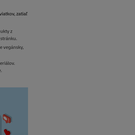
iatkov, zatiaľ
ukty z
 stránku.
je vegánsky,
riálov.
.