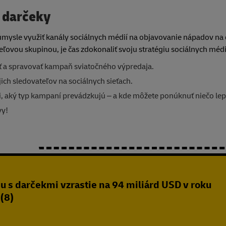
a darčeky
 úmysle využiť kanály sociálnych médií na objavovanie nápadov na
ieľovou skupinou, je čas zdokonaliť svoju stratégiu sociálnych médi
ť a spravovať kampaň sviatočného výpredaja.
ch sledovateľov na sociálnych sieťach.
ili, aký typ kampaní prevádzkujú – a kde môžete ponúknuť niečo lep
vy!
u s darčekmi vzrastie na 94 miliárd USD v roku
(8)