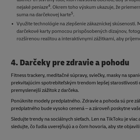
4
nejaké peniaze
. Okrem toho výskum ukazuje, že priemerný
5
suma na darčekovej karte
.
Využite technológie na zlepšenie zákazníckej skúsenosti.
darčekové karty pomocou prispôsobených dizajnov, fotograf
rozšírenou realitou a interaktívnymi zážitkami, aby príje
4. Darčeky pre zdravie a pohodu
Fitness trackery, meditačné súpravy, sviečky, masky na spani
prekvitajúcim spotrebiteľským trendom lepšej starostlivosti 
premyslenejší zážitok z darčeka.
Ponúknite modely predplatného. Zdravie a pohoda sú pre zák
predplatného bude vysoko cenená – a zároveň poskytne vašej
Sledujte trendy na sociálnych sieťach. Len na TikToku je via
sledujte, čo ľudia uverejňujú a o čom hovoria, aby ste objavi