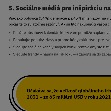
5. Sociálne médiá pre inšpiráciu n
Viac ako polovica (54 %) generácie Z a 45 % mileniálov má v
7
počas tejto sviatočnej sezóny
. Ak sú títo nakupujúci vašou c
Použite obsahový kalendár, ktorý vám pomôže naplánova
Ponúkajte ponuky, zľavy a promo kódy exkluzívne pre svoji
Sledujte sociálne kanály svojich konkurentov, aby ste zist
Sledujte trendy – najmä na TikToku – a zapojte sa do zába
Očakáva sa, že veľkosť globálneho trh
2031 – zo 65 miliárd USD v roku 2021