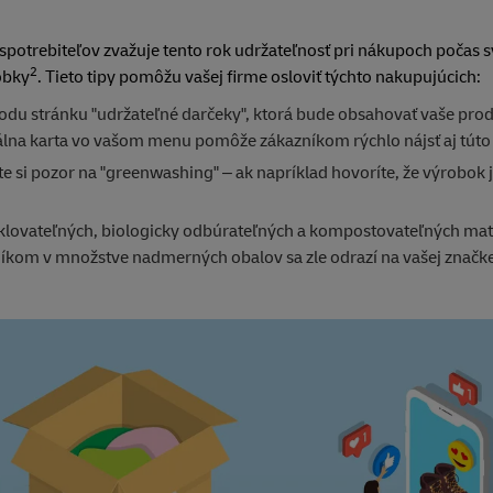
spotrebiteľov zvažuje tento rok udržateľnosť pri nákupoch počas sv
2
obky
. Tieto tipy pomôžu vašej firme osloviť týchto nakupujúcich:
hodu stránku "udržateľné darčeky", ktorá bude obsahovať vaše prod
álna karta vo vašom menu pomôže zákazníkom rýchlo nájsť aj túto
jte si pozor na "greenwashing" – ak napríklad hovoríte, že výrobok 
klovateľných, biologicky odbúrateľných a kompostovateľných mate
níkom v množstve nadmerných obalov sa zle odrazí na vašej značke