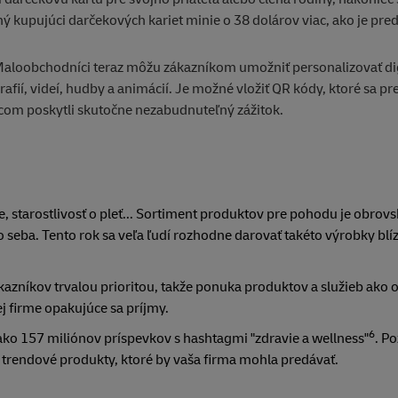
 kupujúci darčekových kariet minie o 38 dolárov viac, ako je pre
 Maloobchodníci teraz môžu zákazníkom umožniť personalizovať di
ií, videí, hudby a animácií. Je možné vložiť QR kódy, ktoré sa pr
mcom poskytli skutočne nezabudnuteľný zážitok.
e, starostlivosť o pleť... Sortiment produktov pre pohodu je obro
o seba. Tento rok sa veľa ľudí rozhodne darovať takéto výrobky bl
azníkov trvalou prioritou, takže ponuka produktov a služieb ak
 firme opakujúce sa príjmy.
6
c ako 157 miliónov príspevkov s hashtagmi "zdravie a wellness"
. P
li trendové produkty, ktoré by vaša firma mohla predávať.