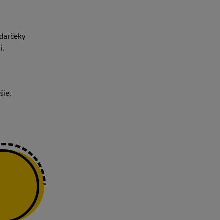
 darčeky
í.
šie.