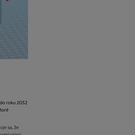
 do roku 2032
ktoré
je sa, že
c sami minú