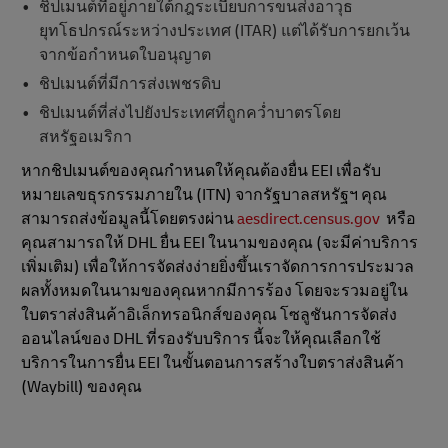
ชิปเมนต์ที่อยู่ภายใต้กฎระเบียบการขนส่งอาวุธ
ยุทโธปกรณ์ระหว่างประเทศ (ITAR) แต่ได้รับการยกเว้น
จากข้อกําหนดใบอนุญาต
ชิปเมนต์ที่มีการส่งเพชรดิบ
ชิปเมนต์ที่ส่งไปยังประเทศที่ถูกคว่ำบาตรโดย
สหรัฐอเมริกา
หากชิปเมนต์ของคุณกําหนดให้คุณต้องยื่น EEI เพื่อรับ
หมายเลขธุรกรรมภายใน (ITN) จากรัฐบาลสหรัฐฯ คุณ
สามารถส่งข้อมูลนี้โดยตรงผ่าน
aesdirect.census.gov
หรือ
คุณสามารถให้ DHL ยื่น EEI ในนามของคุณ (จะมีค่าบริการ
เพิ่มเติม) เพื่อให้การจัดส่งง่ายยิ่งขึ้นเราจัดการการประมวล
ผลทั้งหมดในนามของคุณหากมีการร้อง โดยจะรวมอยู่ใน
ใบตราส่งสินค้าอิเล็กทรอนิกส์ของคุณ โซลูชันการจัดส่ง
ออนไลน์ของ DHL ที่รองรับบริการ นี้จะให้คุณเลือกใช้
บริการในการยื่น EEI ในขั้นตอนการสร้างใบตราส่งสินค้า
(Waybill) ของคุณ