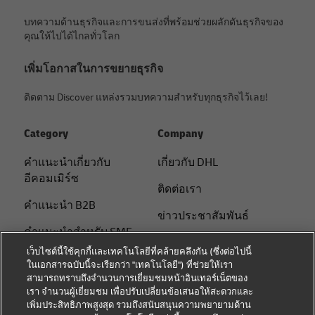
บทความด้านธุรกิจและการขนส่งที่พร้อมช่วยผลักดันธุรกิจของ
คุณให้ไปได้ไกลทั่วโลก
เพิ่มโอกาสในการขยายธุรกิจ
ติดตาม Discover แหล่งรวมบทความสำหรับทุกธุรกิจไว้เลย!
Category
Company
คําแนะนําเกี่ยวกับ
เกี่ยวกับ DHL
อีคอมเมิร์ซ
ติดต่อเรา
คําแนะนํา B2B
ข่าวประชาสัมพันธ์
คําแนะนําสําหรับ SME
ความยั่งยืน
เว็บไซต์นี้ใช้คุกกี้และเทคโนโลยีที่คล้ายคลึงกัน (ซึ่งต่อไปนี้
คําแนะนําด้านโลจิสติกส์
ในเอกสารฉบับนี้จะเรียกว่า "เทคโนโลยี") ที่ช่วยให้เรา
แจ้งเตือนด้านกฎหมาย
สามารถทราบถึงจำนวนการเยี่ยมชมหน้าอินเทอร์เน็ตของ
เกี่ยวกับ DHL
เรา จำนวนผู้เยี่ยมชม เพื่อปรับเปลี่ยนข้อเสนอให้สะดวกและ
ข้อตกลงในการใช้งาน
เพิ่มประสิทธิภาพสูงสุด รวมถึงสนับสนุนความพยายามด้าน
จัดส่งกับ DHL