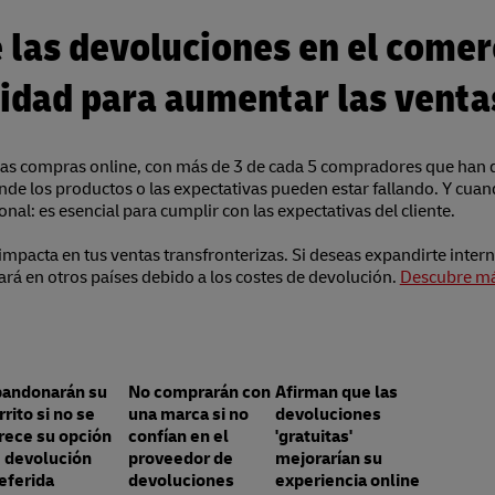
e las devoluciones en el comer
idad para aumentar las ventas
 las compras online, con más de 3 de cada 5 compradores que han
e los productos o las expectativas pueden estar fallando. Y cuan
nal: es esencial para cumplir con las expectativas del cliente.
impacta en tus ventas transfronterizas. Si deseas expandirte inte
rá en otros países debido a los costes de devolución.
Descubre más
andonarán su
No comprarán con
Afirman que las
rrito si no se
una marca si no
devoluciones
rece su opción
confían en el
'gratuitas'
 devolución
proveedor de
mejorarían su
eferida
devoluciones
experiencia online