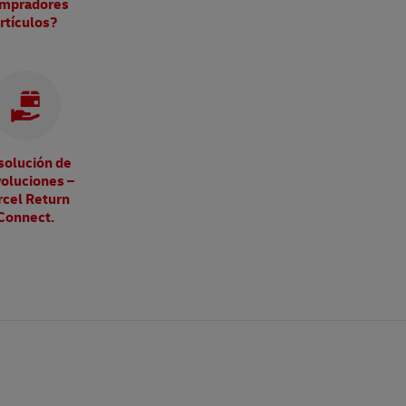
mpradores
rtículos?
solución de
oluciones –
rcel Return
Connect.