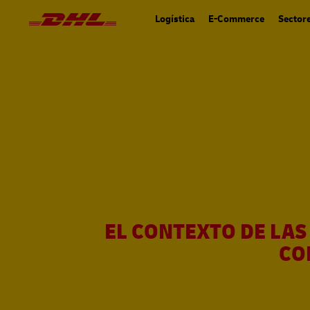
Navegación
Navegación
y
principal
Logística
E-Commerce
Sector
contenido
EL CONTEXTO DE LA
CO