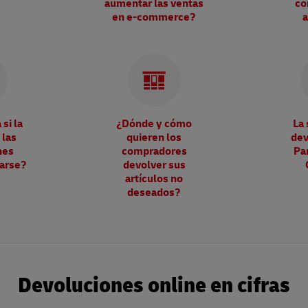
aumentar las ventas
co
en e-commerce?
a
si la
¿Dónde y cómo
La 
 las
quieren los
dev
nes
compradores
Pa
tarse?
devolver sus
artículos no
deseados?
Devoluciones online en cifras