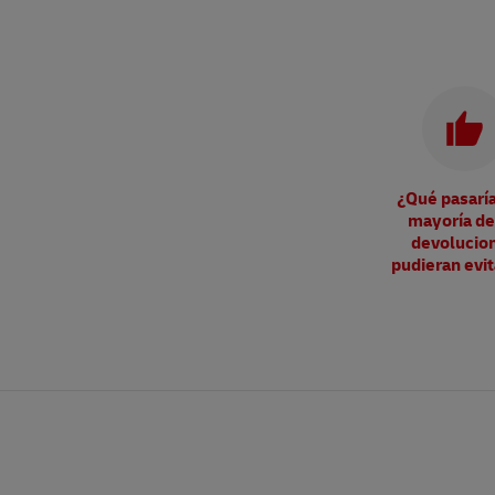
¿Qué pasaría 
mayoría de
devolucio
pudieran evi