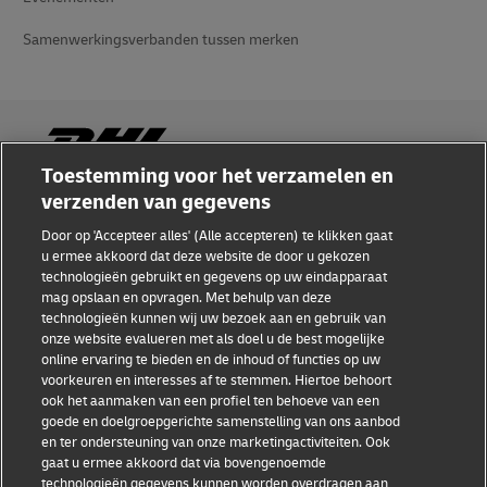
Samenwerkingsverbanden tussen merken
Toestemming voor het verzamelen en
verzenden van gegevens
Fraudebewustzijn
Door op 'Accepteer alles' (Alle accepteren) te klikken gaat
u ermee akkoord dat deze website de door u gekozen
Juridische kennisgeving
technologieën gebruikt en gegevens op uw eindapparaat
mag opslaan en opvragen. Met behulp van deze
Gebruiksvoorwaarden
technologieën kunnen wij uw bezoek aan en gebruik van
onze website evalueren met als doel u de best mogelijke
Privacyverklaring
online ervaring te bieden en de inhoud of functies op uw
voorkeuren en interesses af te stemmen. Hiertoe behoort
Toegankelijkheid
ook het aanmaken van een profiel ten behoeve van een
goede en doelgroepgerichte samenstelling van ons aanbod
Aanvullende informatie
en ter ondersteuning van onze marketingactiviteiten. Ook
gaat u ermee akkoord dat via bovengenoemde
Cookie-instellingen
technologieën gegevens kunnen worden overdragen aan