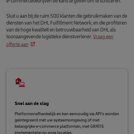
e-commercebedrijven de kans te geven om te schitteren.
Sluit u aan bij de ruim 500 klanten die gebruikmaken van de
diensten van het DHL Fulfillment Network, en die profiteren
van de hoge kwaliteit en betrouwbaarheid van DHL als
toonaangevende logistieke dienstverlener.
Vraag een
offerte aan
Snel aan de slag
Platformonafhankelijk en kan eenvoudig via API’s worden
geïntegreerd met uw systeemomgeving of met
belangrijke e-commerce platformen, met GRATIS
implementatie op onze locaties.