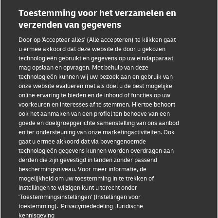
Toestemming voor het verzamelen en
verzenden van gegevens
Door op 'Accepteer alles' (Alle accepteren) te klikken gaat
Fraudebewustzijn
u ermee akkoord dat deze website de door u gekozen
technologieën gebruikt en gegevens op uw eindapparaat
Juridische kennisgeving
mag opslaan en opvragen. Met behulp van deze
technologieën kunnen wij uw bezoek aan en gebruik van
Gebruiksvoorwaarden
onze website evalueren met als doel u de best mogelijke
online ervaring te bieden en de inhoud of functies op uw
Privacyverklaring
voorkeuren en interesses af te stemmen. Hiertoe behoort
ook het aanmaken van een profiel ten behoeve van een
goede en doelgroepgerichte samenstelling van ons aanbod
Toegankelijkheid
en ter ondersteuning van onze marketingactiviteiten. Ook
gaat u ermee akkoord dat via bovengenoemde
Aanvullende informatie
technologieën gegevens kunnen worden overdragen aan
derden die zijn gevestigd in landen zonder passend
Cookie-instellingen
beschermingsniveau. Voor meer informatie, de
mogelijkheid om uw toestemming in te trekken of
Volg ons
instellingen te wijzigen kunt u terecht onder
'Toestemmingsinstellingen' (Instellingen voor
toestemming).
Privacymededeling
Juridische
kennisgeving