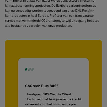
verminderd, in plaats van dat er wordt geïnvesteerd in externe
klimaatbeschermingsprojecten. De flexibele carboninzetfunctie
kan nu eenvoudig worden toegevoegd aan onze DHL Freight-
kernproducten in heel Europa. Profiteer van een transparante
service met verminderde CO2-uitstoot, terwijl u toegang hebt tot
alle bestaande voordelen van onze producten.
GoGreen Plus BASE
- Inzetgraad
10%
Well-to-Wheel
- Certificaat met terugwerkende kracht
verzekerd voor het voorgaande jaar