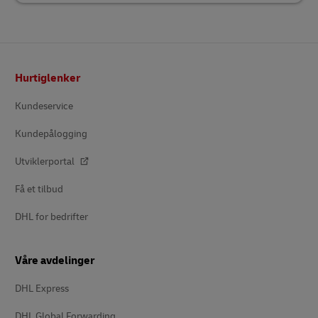
Bunntekst
Hurtiglenker
Kundeservice
Kundepålogging
Utviklerportal
Få et tilbud
DHL for bedrifter
Våre avdelinger
DHL Express
DHL Global Forwarding