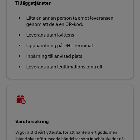
Tilläggstjänster
Låta en annan person ta emot leveransen
genom att dela en QR-kod.
Leverans utan kvittens
Upphämtning på DHL Terminal
Inbärning till anvisad plats
Leverans utan legitimationskontroll
Varuförsäkring
Vi gör alltid vårt yttersta, för att hantera ert gods, men
ibland sker oförutsedda händelser som innebär skador på,