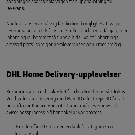
sändningen spåras hela vägen från upphämtning till
leverans.
När leveransen är på väg får din kund möjlighet att välja
leveransdag och tidsfönster. Skulle kunden vilja få hjälp med
inbärning in i hemmet så finns alltid tillvalet ”inbärning till
anvisad plats” som gör hemleveransen ännu mer smidig.
DHL Home Delivery-upplevelser
Kommunikation och säkerhet för dina kunder är vårt fokus.
Vi erbjuder autentisering med BankID eller Freja eID för att
bekräfta mottagarens identitet under vår leverans- och
aviseringssprocess. Så här enkel är vår process:
Kunden får ett sms med en länk för att göra sina
leveransval