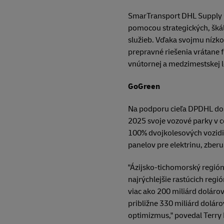
SmarTransport DHL Supply Cha
pomocou strategických, šká
služieb. Vďaka svojmu níz
prepravné riešenia vrátane f
vnútornej a medzimestskej l
GoGreen
Na podporu cieľa DPDHL dos
2025 svoje vozové parky v c
100% dvojkolesových vozidie
panelov pre elektrinu, zberu
"Ázijsko-tichomorský región 
najrýchlejšie rastúcich regió
viac ako 200 miliárd dolárov
približne 330 miliárd dolár
optimizmus," povedal Terry 