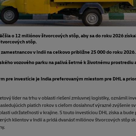
äčšia o 12 miliónov štvorcových stôp, aby sa do roku 2026 získa
štvorcových stôp.
zamestnancov v Indii na celkovo približne 25 000 do roku 2026.
ého vozového parku na palivá šetrné k životnému prostrediu a 
ým pre investície je India preferovaným miestom pre DHL a prio
ový líder na trhu v oblasti riešení zmluvnej logistiky, oznámil inv
asledujúcich piatich rokov s cieľom dosiahnuť výrazné zvýšenie svo
blasti udržateľnosti v krajine. S touto investíciou DHL získa a bud
cerých klientov v Indii a pridá dvanásť miliónov štvorcových stôp 
ny.