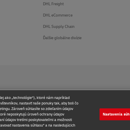
DHL Freight
DHL eCommerce
DHL Supply Chain
Ďalšie globálne divízie
ej ako „technológie“), ktoré nám napríklad
Podmienky používania
Vyhlásenie o ochrane súkromia
Prístup
vštevníkov, nastaviť naše ponuky tak, aby boli čo
etingu. Zároveň súhlasíte so zdieľaním údajov
Nastavenia súh
toré neposkytujú úroveň ochrany údajov
aní údajov tretími poskytovateľmi a možnosti
2026 © - všetky práva vyhradené
pravovať nastavenia súhlasu“ a na nasledujúcich