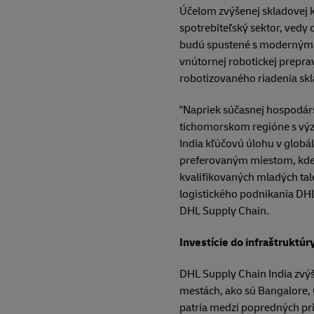
Účelom zvýšenej skladovej k
spotrebiteľský sektor, vedy 
budú spustené s modernými 
vnútornej robotickej preprav
robotizovaného riadenia skl
"Napriek súčasnej hospodársk
tichomorskom regióne s výz
India kľúčovú úlohu v globá
preferovaným miestom, kde s
kvalifikovaných mladých ta
logistického podnikania DHL 
DHL Supply Chain.
Investície do infraštruktúr
DHL Supply Chain India zvýš
mestách, ako sú Bangalore,
patria medzi popredných pr