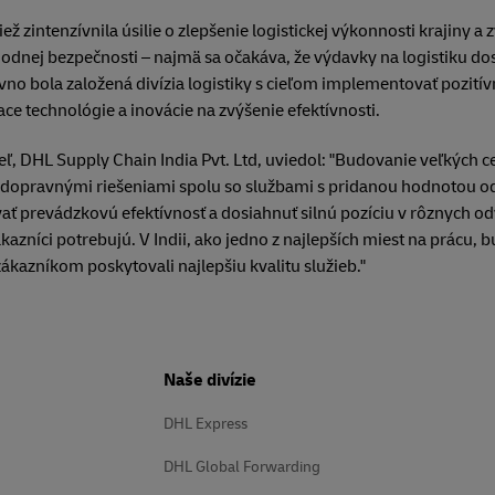
ež zintenzívnila úsilie o zlepšenie logistickej výkonnosti krajiny a
hodnej bezpečnosti – najmä sa očakáva, že výdavky na logistiku d
vno bola založená divízia logistiky s cieľom implementovať pozitív
ce technológie a inovácie na zvýšenie efektívnosti.
ľ, DHL Supply Chain India Pvt. Ltd, uviedol: "Budovanie veľkých ce
dopravnými riešeniami spolu so službami s pridanou hodnotou 
 prevádzkovú efektívnosť a dosiahnuť silnú pozíciu v rôznych od
ákazníci potrebujú. V Indii, ako jedno z najlepších miest na prácu,
ákazníkom poskytovali najlepšiu kvalitu služieb."
Naše divízie
DHL Express
DHL Global Forwarding