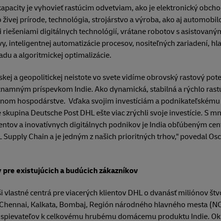
apacity je vyhovieť rastúcim odvetviam, ako je elektronický obch
o živej prírode, technológia, strojárstvo a výroba, ako aj automobil
riešeniami digitálnych technológií, vrátane robotov s asistovan
y, inteligentnej automatizácie procesov, nositeľných zariadení, h
adu a algoritmickej optimalizácie.
ej a geopolitickej neistote vo svete vidíme obrovský rastový poten
namným príspevkom Indie. Ako dynamická, stabilná a rýchlo ras
lnom hospodárstve. Vďaka svojim investíciám a podnikateľskému p
kupina Deutsche Post DHL ešte viac zrýchli svoje investície. S 
lentov a inovatívnych digitálnych podnikov je India obľúbeným c
Supply Chain a je jedným z našich prioritných trhov," povedal Osc
y pre existujúcich a budúcich zákazníkov
i vlastné centrá pre viacerých klientov DHL o dvanásť miliónov št
 Chennai, Kalkata, Bombaj, Región národného hlavného mesta (NC
ispievateľov k celkovému hrubému domácemu produktu Indie. Ok