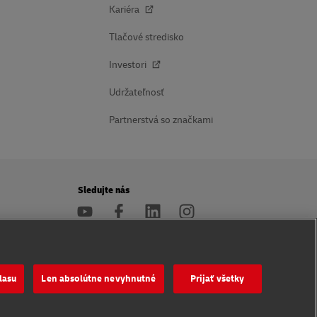
Kariéra
Tlačové stredisko
Investori
Udržateľnosť
Partnerstvá so značkami
Sledujte nás
nosť
lasu
Len absolútne nevyhnutné
Prijať všetky