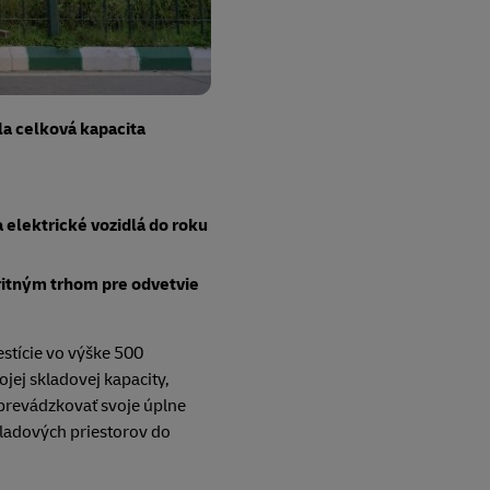
la celková kapacita
elektrické vozidlá do roku
ritným trhom pre odvetvie
estície vo výške 500
jej skladovej kapacity,
e prevádzkovať svoje úplne
skladových priestorov do