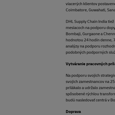
viacerých klientov postaven
Coimbatore, Guwahati, Sana
DHL Supply Chain India tiež
mesiacoch na podporu dopytu
Bombaji, Gurgaone a Chennai
hodnotou 24 hodín denne, 7 
analýzy na podporu rozhodnut
podobných podporných služ
Vytváranie pracovných príl
Na podporu svojich strategi
svojich zamestnancov na 25 0
prilákalo a udržalo zamestn
spôsobené rýchlou transform
budú nasledovať centrá v Bom
Doprava