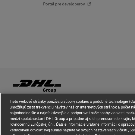
Portál pre developerov
Tieto webové stránky používajú súbory cookies a podobné technológie (ďal
Informovanosť v súvislosti s podvodmi
Právne vyhlásenie
umožňujú zistiť frekvenciu návštev našich internetových stránok a počet ná
najpohodlnejšie a najefektívnejšie a podporovať naše snahy v oblasti mark
Dodatočné informácie
Nastavenie súborov cookie
medzi spoločnosťami DHL Group a prípadne aj s ich prenosom do krajín, k
rovnocennú Európskej únii. Ďalšie informácie vrátane informácií o spracov
kedykoľvek odvolať svoj súhlas nájdete vo svojich nastaveniach v časti „S