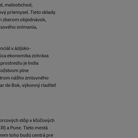
od, maloobchod,
ový priemysel. Tieto sklady
ým zberom objednávok,
lasového snímania,
ciál v ázijsko-
túca ekonomika zohráva
rostrediu je India
množstvom plne
entrom nášho zmluvného
ar de Bok, výkonný riaditeľ
vorcových stôp v kľúčových
R) a Pune. Tieto mestá
rem toho budú centrá pre