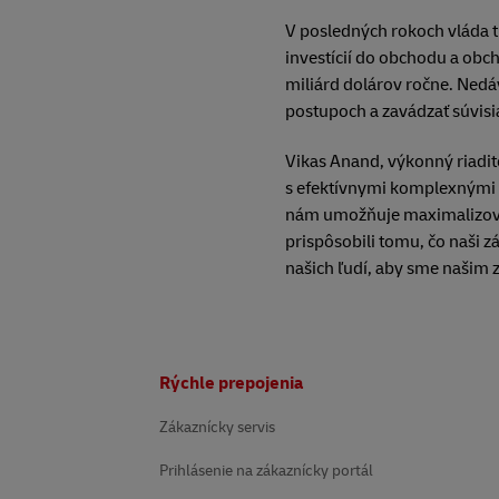
V posledných rokoch vláda ti
investícií do obchodu a obc
miliárd dolárov ročne. Nedá
postupoch a zavádzať súvisia
Vikas Anand, výkonný riadite
s efektívnymi komplexnými 
nám umožňuje maximalizovať
prispôsobili tomu, čo naši z
našich ľudí, aby sme našim z
Päta
Rýchle prepojenia
Zákaznícky servis
Prihlásenie na zákaznícky portál