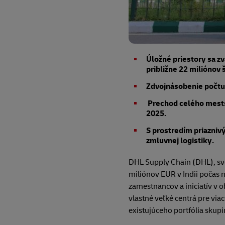
Úložné priestory sa zv
približne 22 miliónov 
Zdvojnásobenie počtu 
Prechod celého mestsk
2025.
S prostredím priazniv
zmluvnej logistiky.
DHL Supply Chain (DHL), svet
miliónov EUR v Indii počas n
zamestnancov a iniciatív v o
vlastné veľké centrá pre via
existujúceho portfólia skupi