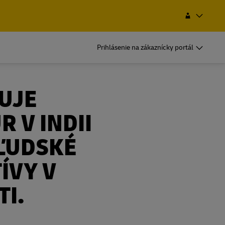
Vyhľadať
Slovensko
EN
SK
Prihlásenie na zákaznícky portál
DHL pre podniky
Pravidelných prepravcov
UJE
ničná
Ak prepravujete pravidelne alebo často,
DHL pre podniky
ogistické
zistite, aké sú výhody založenia účtu
Pravidelných prepravcov
 V INDII
ničná
Ak prepravujete pravidelne alebo často,
 ĽUDSKÉ
ogistické
zistite, aké sú výhody založenia účtu
dnej
Možnosti častej prepravy
ÍVY V
dnej
Možnosti častej prepravy
I.