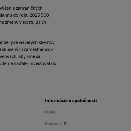
 zvýšenie zahraničných
osiahnu do roku 2025 500
ne zmeny v existujúcich
ntier pre viacerých klientov
od skúsených zamestnancov
vetviach, aby sme sa
 budeme naďalej investovať do
Informácie o spoločnosti
O nás
Delivered