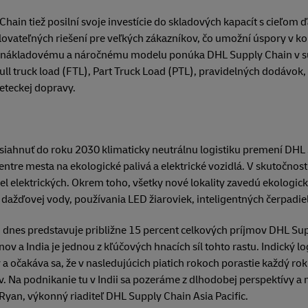
in tiež posilní svoje investície do skladových kapacít s cieľom ďa
lovateľných riešení pre veľkých zákazníkov, čo umožní úspory v
konákladovému a náročnému modelu ponúka DHL Supply Chain v s
ull truck load (FTL), Part Truck Load (PTL), pravidelných dodávok
eteckej dopravy.
iahnuť do roku 2030 klimaticky neutrálnu logistiku premení DHL 
entre mesta na ekologické palivá a elektrické vozidlá. V skutočno
l elektrických. Okrem toho, všetky nové lokality zavedú ekologick
 dažďovej vody, používania LED žiaroviek, inteligentných čerpadiel
dnes predstavuje približne 15 percent celkových príjmov DHL Suppl
nov a India je jednou z kľúčových hnacích síl tohto rastu. Indický lo
 a očakáva sa, že v nasledujúcich piatich rokoch porastie každý ro
ov. Na podnikanie tu v Indii sa pozeráme z dlhodobej perspektívy
Ryan, výkonný riaditeľ DHL Supply Chain Asia Pacific.