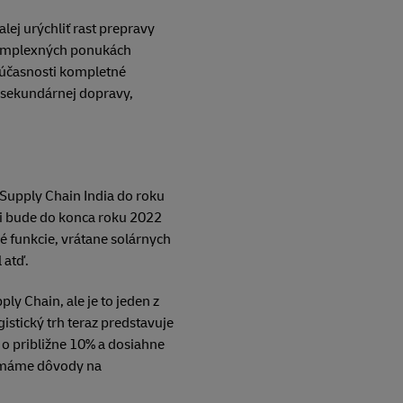
lej urýchliť rast prepravy
 komplexných ponukách
účasnosti kompletné
, sekundárnej dopravy,
Supply Chain India do roku
sti bude do konca roku 2022
é funkcie, vrátane solárnych
 atď.
y Chain, ale je to jeden z
gistický trh teraz predstavuje
k o približne 10% a dosiahne
 a máme dôvody na