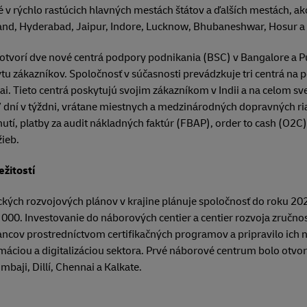
é v rýchlo rastúcich hlavných mestách štátov a ďalších mestách, a
nd, Hyderabad, Jaipur, Indore, Lucknow, Bhubaneshwar, Hosur 
 otvorí dve nové centrá podpory podnikania (BSC) v Bangalore a P
 zákazníkov. Spoločnosť v súčasnosti prevádzkuje tri centrá na 
. Tieto centrá poskytujú svojim zákazníkom v Indii a na celom sve
dní v týždni, vrátane miestnych a medzinárodných dopravných ria
í, platby za audit nákladných faktúr (FBAP), order to cash (O2C),
ieb.
ežitostí
ckých rozvojových plánov v krajine plánuje spoločnosť do roku 20
00. Investovanie do náborových centier a centier rozvoja zručnost
ancov prostredníctvom certifikačných programov a pripravilo ich
áciou a digitalizáciou sektora. Prvé náborové centrum bolo otvo
baji, Dillí, Chennai a Kalkate.