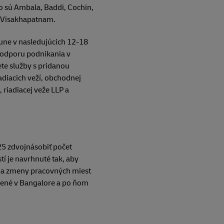
ko sú Ambala, Baddi, Cochin,
a Visakhapatnam.
une v nasledujúcich 12-18
podporu podnikania v
te služby s pridanou
diacich veží, obchodnej
 riadiacej veže LLP a
25 zdvojnásobiť počet
í je navrhnuté tak, aby
 na zmeny pracovných miest
rené v Bangalore a po ňom