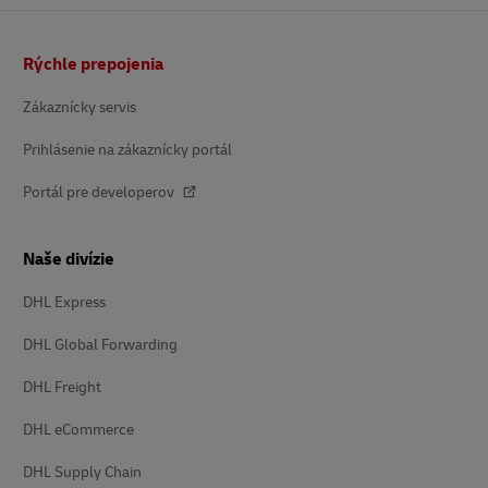
Päta
Rýchle prepojenia
Zákaznícky servis
Prihlásenie na zákaznícky portál
Portál pre developerov
Naše divízie
DHL Express
DHL Global Forwarding
DHL Freight
DHL eCommerce
DHL Supply Chain