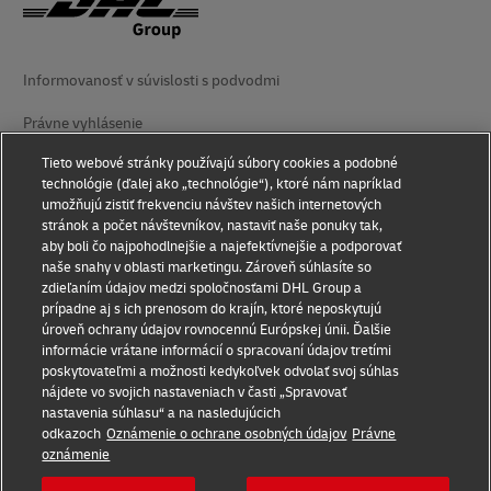
Informovanosť v súvislosti s podvodmi
Právne vyhlásenie
Tieto webové stránky používajú súbory cookies a podobné
Podmienky používania
technológie (ďalej ako „technológie“), ktoré nám napríklad
umožňujú zistiť frekvenciu návštev našich internetových
Vyhlásenie o ochrane súkromia
stránok a počet návštevníkov, nastaviť naše ponuky tak,
aby boli čo najpohodlnejšie a najefektívnejšie a podporovať
Prístupnosť
naše snahy v oblasti marketingu. Zároveň súhlasíte so
zdieľaním údajov medzi spoločnosťami DHL Group a
Dodatočné informácie
prípadne aj s ich prenosom do krajín, ktoré neposkytujú
úroveň ochrany údajov rovnocennú Európskej únii. Ďalšie
Nastavenie súborov cookie
informácie vrátane informácií o spracovaní údajov tretími
poskytovateľmi a možnosti kedykoľvek odvolať svoj súhlas
Sledujte nás
nájdete vo svojich nastaveniach v časti „Spravovať
nastavenia súhlasu“ a na nasledujúcich
odkazoch
Oznámenie o ochrane osobných údajov
Právne
oznámenie