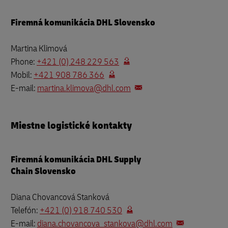
Firemná komunikácia DHL Slovensko
Martina Klimová
Phone:
+421 (0) 248 229 563
Mobil:
+421 908 786 366
E‑mail:
martina.klimova@dhl.com
Miestne logistické kontakty
Firemná komunikácia DHL Supply
Chain Slovensko
Diana Chovancová Stanková
Telefón:
+421 (0) 918 740 530
E‑mail:
diana.chovancova_stankova@dhl.com