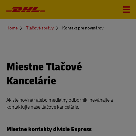
You
Home
Tlačové správy
Kontakt pre novinárov
are
here
Miestne Tlačové
Kancelárie
Ak ste novinár alebo mediálny odborník, neváhajte a
kontaktujte naše tlačové kancelárie.
Miestne kontakty divízie Express