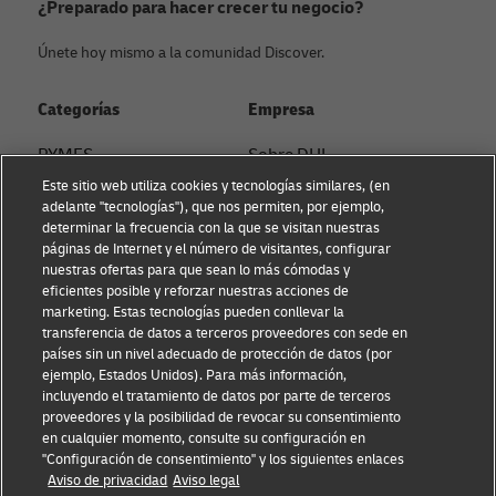
¿Preparado para hacer crecer tu negocio?
Únete hoy mismo a la comunidad Discover.
Categorías
Empresa
PYMES
Sobre DHL
Este sitio web utiliza cookies y tecnologías similares, (en
Asesoramiento en e-
Contacto
adelante "tecnologías"), que nos permiten, por ejemplo,
commerce
determinar la frecuencia con la que se visitan nuestras
Sostenibilidad
páginas de Internet y el número de visitantes, configurar
Asesoramiento B2B
nuestras ofertas para que sean lo más cómodas y
Aviso Legal
eficientes posible y reforzar nuestras acciones de
Asesoramiento logístico
marketing. Estas tecnologías pueden conllevar la
Condiciones de uso
transferencia de datos a terceros proveedores con sede en
Noticias & Insights
países sin un nivel adecuado de protección de datos (por
Aviso de privacidad
ejemplo, Estados Unidos). Para más información,
Envía con DHL
incluyendo el tratamiento de datos por parte de terceros
Configuración de cookies
proveedores y la posibilidad de revocar su consentimiento
en cualquier momento, consulte su configuración en
"Configuración de consentimiento" y los siguientes enlaces
Síguenos
Aviso de privacidad
Aviso legal