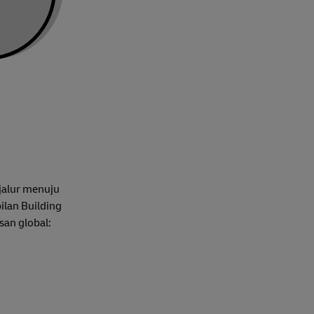
jalur menuju
ilan Building
an global: