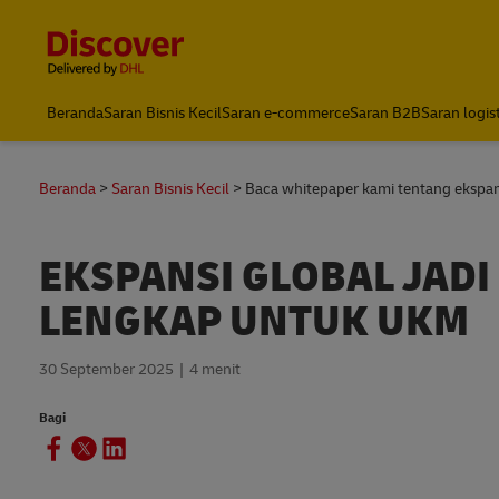
Content and Navigation
DHL Express Indonesia
Beranda
Saran Bisnis Kecil
Saran e-commerce
Saran B2B
Saran logis
Beranda
Saran Bisnis Kecil
Baca whitepaper kami tentang ekspa
EKSPANSI GLOBAL JADI
LENGKAP UNTUK UKM
30 September 2025
4 menit
Bagi