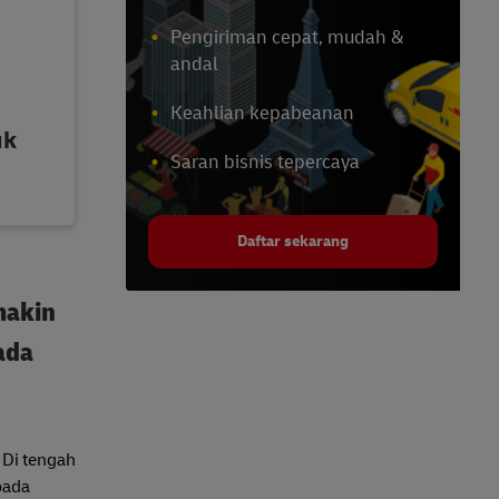
Pengiriman cepat, mudah &
andal
Keahlian kepabeanan
uk
Saran bisnis tepercaya
Daftar sekarang
makin
ada
 Di tengah
pada