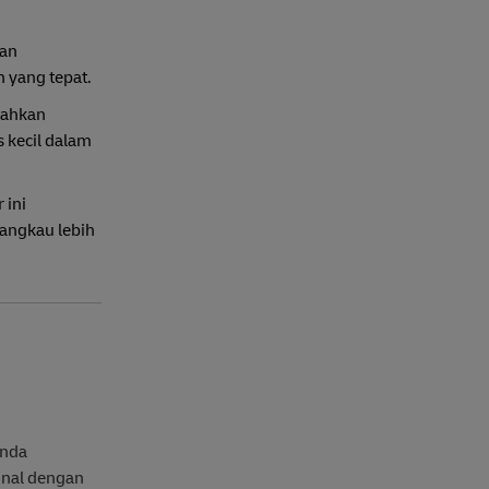
gan
n yang tepat.
cahkan
s kecil dalam
 ini
angkau lebih
Anda
onal dengan