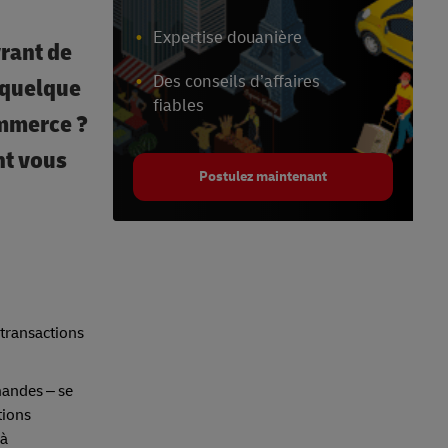
Expertise douanière
rant de
Des conseils d’affaires
 quelque
fiables
ommerce ?
nt vous
Postulez maintenant
 transactions
mandes – se
tions
 à