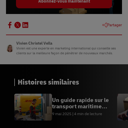
Abonnez-vous maintenant
Partager
Vivien Christel Vella
Vivien est une experte en marketing international qui conseille ses
clients sur la meilleure façon de pénétrer de nouveaux marchés.
Histoires similaires
Un guide rapide sur le
transport maritime
durable B2B
9 mai 2025
4 min de lecture