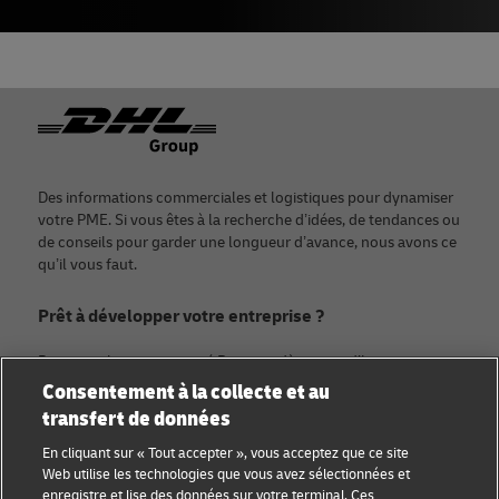
Footer
Des informations commerciales et logistiques pour dynamiser
votre PME. Si vous êtes à la recherche d’idées, de tendances ou
de conseils pour garder une longueur d’avance, nous avons ce
qu’il vous faut.
Prêt à développer votre entreprise ?
Rejoignez la communauté Discover dès aujourd’hui.
Consentement à la collecte et au
transfert de données
Catégories
Compagnie
En cliquant sur « Tout accepter », vous acceptez que ce site
Conseils aux petites
À propos de DHL
Web utilise les technologies que vous avez sélectionnées et
entreprises
enregistre et lise des données sur votre terminal. Ces