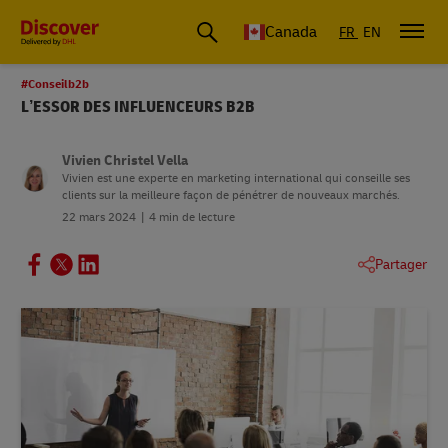
Canada
FR
EN
#Conseilb2b
L’ESSOR DES INFLUENCEURS B2B
Vivien Christel Vella
Vivien est une experte en marketing international qui conseille ses
clients sur la meilleure façon de pénétrer de nouveaux marchés.
22 mars 2024
4 min de lecture
Partager