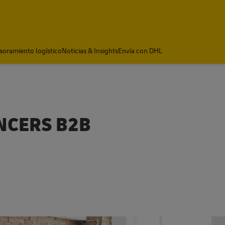
soramiento logístico
Noticias & Insights
Envía con DHL
ENCERS B2B