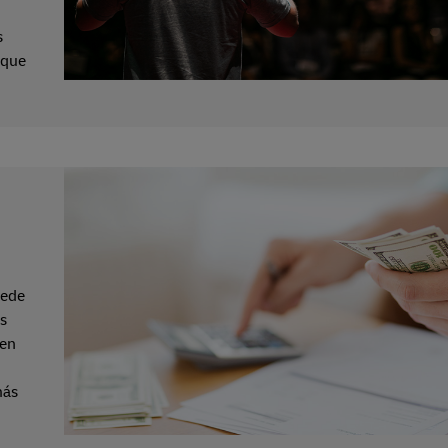
s
 que
uede
as
 en
más