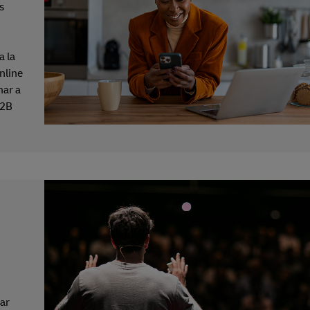
s
a la
nline
har a
B2B
nar