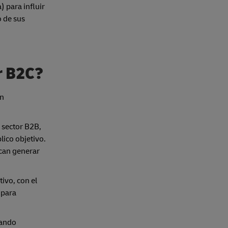
) para influir
 de sus
er B2C?
en
 sector B2B,
lico objetivo.
scan generar
tivo, con el
 para
nando