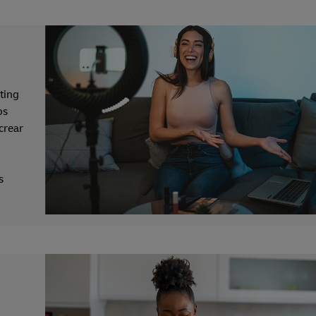
ting
os
crear
s