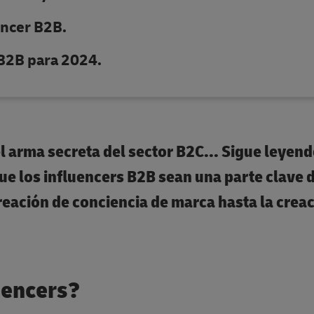
encer B2B.
 B2B para 2024.
l arma secreta del sector B2C... Sigue leyen
ue los influencers B2B sean una parte clave d
reación de conciencia de marca hasta la crea
uencers?