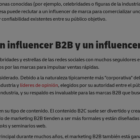
onas conocidas (por ejemplo, celebridades o figuras de la industria
a puede reclutar a un influencer de marca para comercializar uno
 confiabilidad existentes entre su público objetivo.
un influencer B2B y un influenc
bridades y estrellas de las redes sociales con muchos seguidores 
 por las marcas para impulsar ventas rápidas.
derado. Debido a la naturaleza típicamente más "corporativa" del
ndustria y
líderes de opinión
, elegidos por su autoridad entre el púb
 industria, y su respaldo es invaluable para las marcas B2B que bu
en su tipo de contenido. El contenido B2C suele ser divertido y crea
do de marketing B2B tienden a ser más formales y están diseñadas
oks
y seminarios web.
e principal durante muchos años, el marketing B2B también está ga