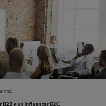
 temas:
er B2B y un influencer B2C.