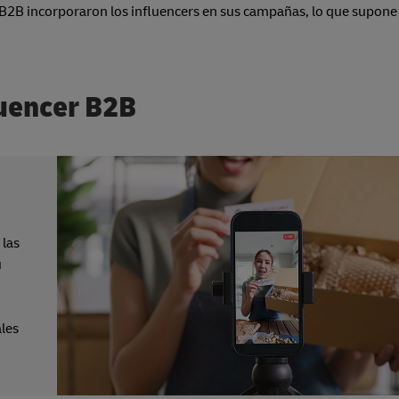
g B2B incorporaron los influencers en sus campañas, lo que supon
luencer B2B
 las
u
ales