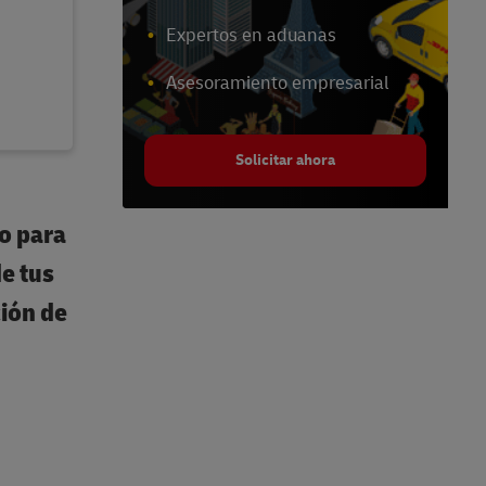
Expertos en aduanas
Asesoramiento empresarial
Solicitar ahora
do para
e tus
ción de