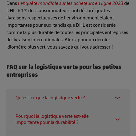
Dans
l’enquête mondiale sur les acheteurs en ligne 2023
de
DHL, 64 % des consommateurs ont déclaré que les
livraisons respectueuses de l’environnement étaient
importantes pour eux, tandis que DHL est considérée
comme la plus durable de toutes les principales entreprises
de livraison internationales. Alors, pour un dernier
kilomètre plus vert, vous savez à qui vous adresser !
FAQ sur la logistique verte pour les petites
entreprises
Qu’est-ce que la logistique verte ?
La logistique verte consiste à mettre en place des
Pourquoi la logistique verte est-elle
pratiques durables pour minimiser l’impact
importante pour la durabilité ?
environnemental du réseau logistique. Par
exemple, l’utilisation de véhicules électriques tout
Le secteur de la logistique et du transport est