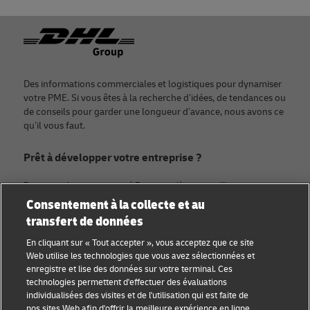
Footer
Des informations commerciales et logistiques pour dynamiser
votre PME. Si vous êtes à la recherche d’idées, de tendances ou
de conseils pour garder une longueur d’avance, nous avons ce
qu’il vous faut.
Prêt à développer votre entreprise ?
Rejoignez la communauté Discover dès aujourd’hui.
Consentement à la collecte et au
transfert de données
Catégories
Compagnie
En cliquant sur « Tout accepter », vous acceptez que ce site
Conseils aux petites
À propos de DHL
Web utilise les technologies que vous avez sélectionnées et
entreprises
enregistre et lise des données sur votre terminal. Ces
Contact
technologies permettent d'effectuer des évaluations
Conseil e-commerce
individualisées des visites et de l'utilisation qui est faite de
Centre de presse
nos sites Web afin d'offrir la meilleure expérience en ligne