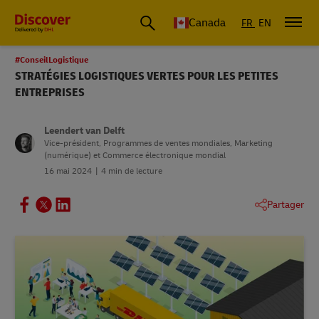
Canada
FR
EN
#ConseilLogistique
STRATÉGIES LOGISTIQUES VERTES POUR LES PETITES
ENTREPRISES
Leendert van Delft
Vice-président, Programmes de ventes mondiales, Marketing
(numérique) et Commerce électronique mondial
16 mai 2024
4 min de lecture
Partager