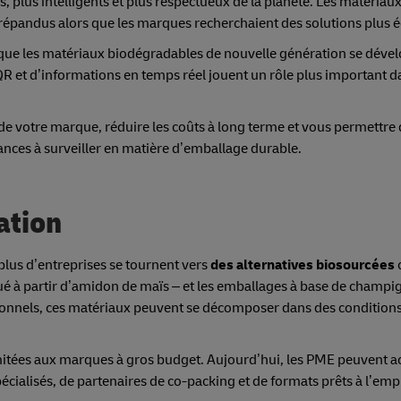
plus intelligents et plus respectueux de la planète. Les matériaux
répandus alors que les marques recherchaient des solutions plus 
e que les matériaux biodégradables de nouvelle génération se dével
 QR et d’informations en temps réel jouent un rôle plus important d
 de votre marque, réduire les coûts à long terme et vous permettre
dances à surveiller en matière d’emballage durable.
ation
 plus d’entreprises se tournent vers
des alternatives biosourcées
ué à partir d’amidon de maïs – et les emballages à base de champi
ionnels, ces matériaux peuvent se décomposer dans des condition
imitées aux marques à gros budget. Aujourd’hui, les PME peuvent a
écialisés, de partenaires de co-packing et de formats prêts à l’emp