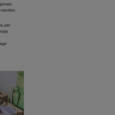
 jamais.
rotection
a, par
anopy
lage