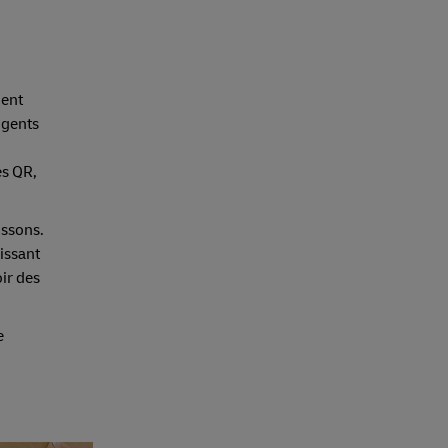
ment
igents
es QR,
issons.
sissant
ir des
e