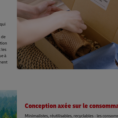
 qui
s de
tion
 les
ue à
ment
Conception axée sur le consomm
Minimalistes, réutilisables, recyclables - les conso