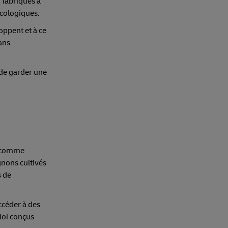
 fabriqués à
écologiques.
oppent et à ce
ans
 de garder une
comme
gnons cultivés
s de
ccéder à des
loi conçus