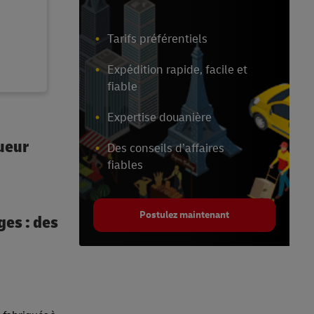
Tarifs préférentiels
Expédition rapide, facile et
fiable
Expertise douanière
ueur
Des conseils d’affaires
fiables
Postulez maintenant
ges : des