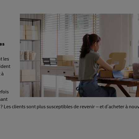
es
t les
ident
 à
fois
nant
 Les clients sont plus susceptibles de revenir – et d’acheter à nou