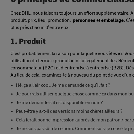
Chez DHL, nous faisons toujours un effort supplémentaire. A
produit, prix, lieu, promotion,
personnes
et
emballage
. C’
plus près chacun d’entre eux :
1. Produit
C’est probablement la raison pour laquelle vous êtes ici. Vou
utilisation du terme « produit » inclut également des éléments 
consommateur (B2C) et d’entreprise à entreprise (B2B). Dès l
Au lieu de cela, examinez-le à nouveau du point de vue d’un c
Hé, ça a l’air cool. Je me demande ce qu’il fait ?
Je pourrais utiliser quelque chose comme ça dans mon bur
Je me demande s’il est disponible en noir ?
Peut-être y a-t-il des versions moins chères ailleurs ?
Cela ferait bonne impression auprès de mon patron / parte
Je ne suis pas sûr de ce nom. Comment suis-je censé le p