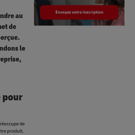
Envoyez votre inscription
endre au
met de
perçue.
endons le
reprise,
é pour
 préoccupe de
tre produit,