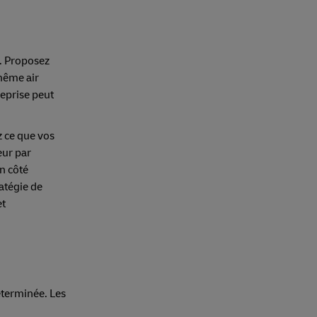
r. Proposez
 même air
reprise peut
z ce que vos
eur par
n côté
ratégie de
et
déterminée. Les