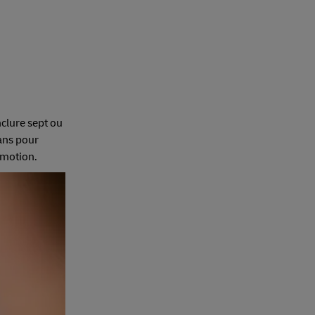
nclure sept ou
 ans pour
romotion.