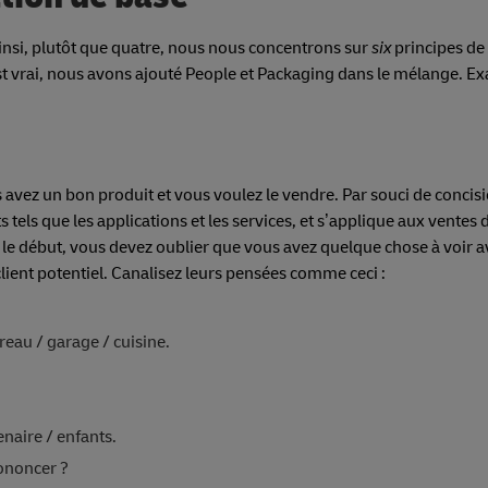
insi, plutôt que quatre, nous nous concentrons sur
six
principes de
est vrai, nous avons ajouté People et Packaging dans le mélange. 
s avez un bon produit et vous voulez le vendre. Par souci de concisi
tels que les applications et les services, et s’applique aux ventes 
e début, vous devez oublier que vous avez quelque chose à voir av
lient potentiel. Canalisez leurs pensées comme ceci :
eau / garage / cuisine.
naire / enfants.
rononcer ?