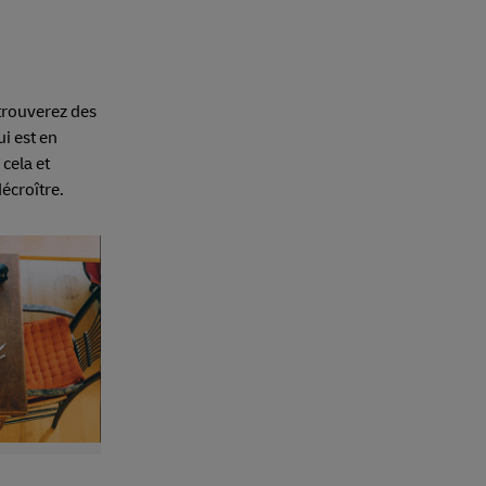
trouverez des
i est en
cela et
décroître.