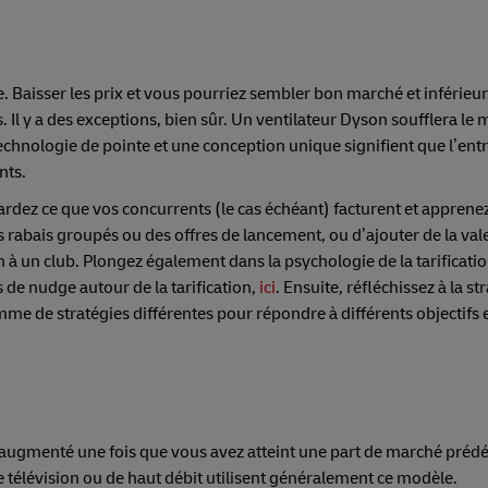
e. Baisser les prix et vous pourriez sembler bon marché et inférieu
. Il y a des exceptions, bien sûr. Un ventilateur Dyson soufflera le
echnologie de pointe et une conception unique signifient que l’ent
nts.
gardez ce que vos concurrents (le cas échéant) facturent et apprene
des rabais groupés ou des offres de lancement, ou d’ajouter de la val
 à un club. Plongez également dans la psychologie de la tarificatio
de nudge autour de la tarification,
ici
. Ensuite, réfléchissez à la st
mme de stratégies différentes pour répondre à différents objectifs 
 puis augmenté une fois que vous avez atteint une part de marché pré
 télévision ou de haut débit utilisent généralement ce modèle.