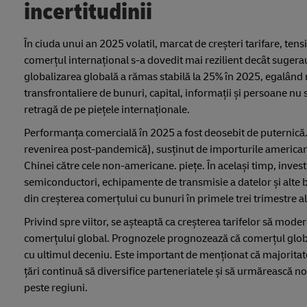
incertitudinii
În ciuda unui an 2025 volatil, marcat de creșteri tarifare, tens
comerțul internațional s-a dovedit mai rezilient decât suge
globalizarea globală a rămas stabilă la 25% în 2025, egalând re
transfrontaliere de bunuri, capital, informații și persoane nu
retragă de pe piețele internaționale.
Performanța comercială în 2025 a fost deosebit de puternică.
revenirea post-pandemică), susținut de importurile americane 
Chinei către cele non-americane. piețe. În același timp, investi
semiconductori, echipamente de transmisie a datelor și alte 
din creșterea comerțului cu bunuri în primele trei trimestre al
Privind spre viitor, se așteaptă ca creșterea tarifelor să mo
comerțului global. Prognozele prognozează că comerțul global
cu ultimul deceniu. Este important de menționat că majoritatea
țări continuă să diversifice parteneriatele și să urmărească n
peste regiuni.