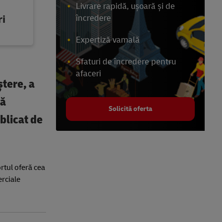
Livrare rapidă, ușoară și de
ri
încredere
Expertiză vamală
Sfaturi de încredere pentru
afaceri
ștere, a
lă
Solicită oferta
blicat de
rtul oferă cea
erciale