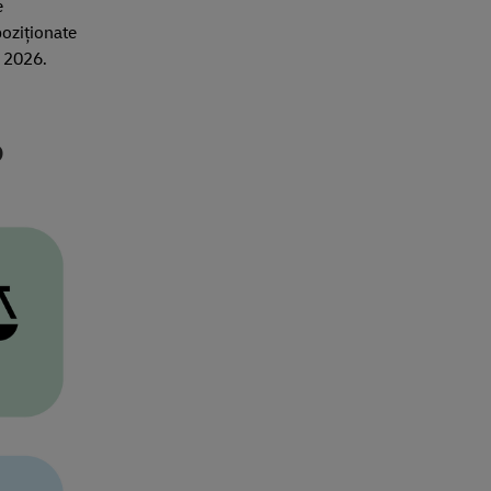
e
poziționate
L 2026.
6