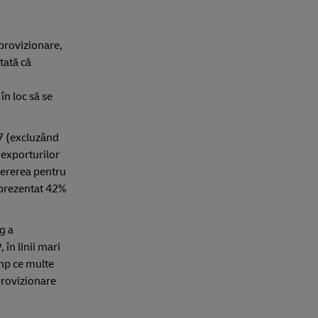
aprovizionare,
tată că
în loc să se
17 (excluzând
 exporturilor
 cererea pentru
eprezentat 42%
g a
în linii mari
imp ce multe
provizionare