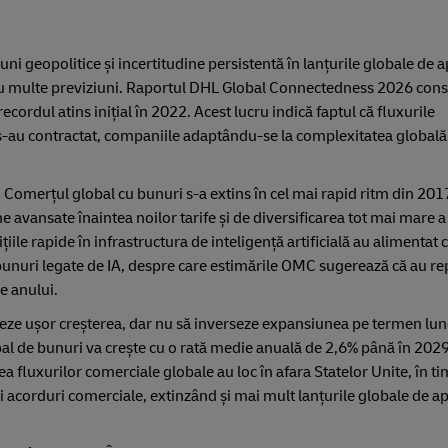
iuni geopolitice și incertitudine persistentă în lanțurile globale de 
rau multe previziuni. Raportul DHL Global Connectedness 2026 cons
cordul atins inițial în 2022. Acest lucru indică faptul că fluxurile
 s-au contractat, companiile adaptându-se la complexitatea globală 
 Comerțul global cu bunuri s-a extins în cel mai rapid ritm din 20
avansate înaintea noilor tarife și de diversificarea tot mai mare a
țiile rapide în infrastructura de inteligență artificială au alimentat
bunuri legate de IA, despre care estimările OMC sugerează că au r
e anului.
dereze ușor creșterea, dar nu să inverseze expansiunea pe termen lun
 de bunuri va crește cu o rată medie anuală de 2,6% până în 2029, 
 fluxurilor comerciale globale au loc în afara Statelor Unite, în t
oi acorduri comerciale, extinzând și mai mult lanțurile globale de a