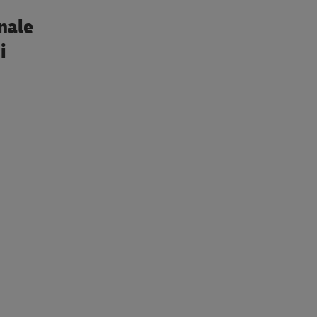
nale
i