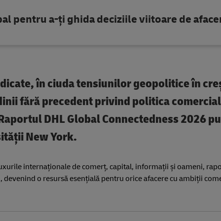
l pentru a-ți ghida deciziile viitoare de aface
dicate, în ciuda tensiunilor geopolitice în cre
udinii fără precedent privind politica comercia
din Raportul DHL Global Connectedness 2026 pu
ității New York.
urile internaționale de comerț, capital, informații și oameni, rapo
, devenind o resursă esențială pentru orice afacere cu ambiții com