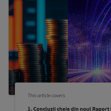
This article covers
Concluzii cheie din noul Rapor