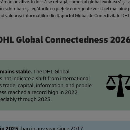
ămân pozitive. În loc să se retragă, comerțul global evoluează și s
n schimbare și legăturile cu piețele emergente vor fi cel mai bine 
niind valoarea informațiilor din Raportul Global de Conectivitate DH
l DHL Global Connectedness 202