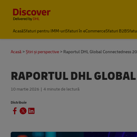
Content and Navigation
Acasă
Sfaturi pentru IMM-uri
Sfaturi în eCommerce
Sfaturi B2B
Sfatu
Acasă
Știri și perspective
Raportul DHL Global Connectedness 2
RAPORTUL DHL GLOBAL
10 martie 2026
4 minute de lectură
Distribuie