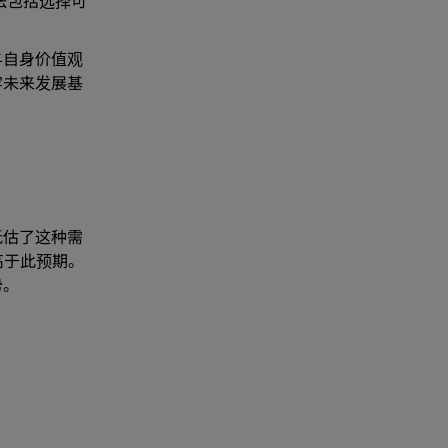
法包括选择可
与自身价值观
牢未来发展基
低估了这种需
高于此预期。
势。