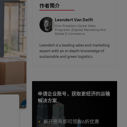
作者简介
Leendert Van Delft
Vice-President Global Sales
Programs, (Digital) Marketing And
Global E-Commerce
Leendert is a leading sales and marketing
expert with an in-depth knowledge of
sustainable and green logistics.
申请企业账号，获取更经济的运输
解决方案
新开账号即可领取6折优惠