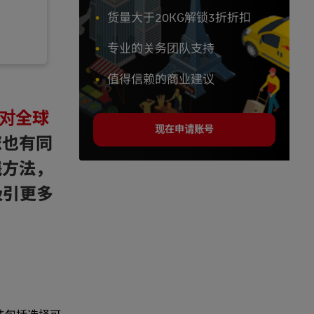
货量大于20KG解锁3折折扣
专业的关务团队支持
值得信赖的商业建议
L对全球
现在申请账号
您也有同
践方法，
吸引更多