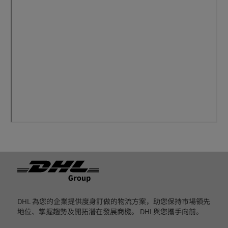
页脚
DHL 為您的企業提供度身訂做的物流方案，助您保持市場領先
地位、掌握趨勢及開拓潛在發展商機。 DHL與您攜手向前。