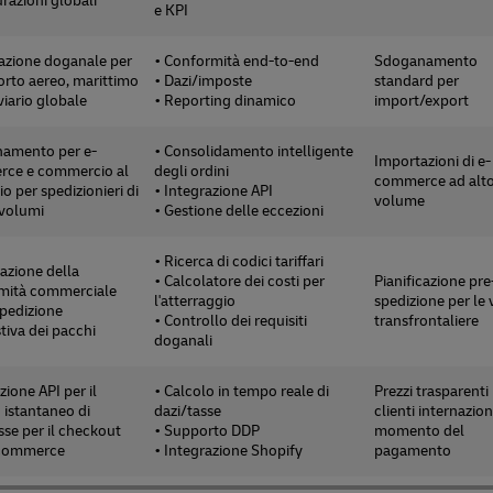
razioni globali
e KPI
razione doganale per
• Conformità end-to-end
Sdoganamento
porto aereo, marittimo
• Dazi/imposte
standard per
viario globale
• Reporting dinamico
import/export
amento per e-
• Consolidamento intelligente
Importazioni di e-
ce e commercio al
degli ordini
commerce ad alt
io per spedizionieri di
• Integrazione API
volume
 volumi
• Gestione delle eccezioni
• Ricerca di codici tariffari
cazione della
• Calcolatore dei costi per
Pianificazione pre
mità commerciale
l'atterraggio
spedizione per le 
spedizione
• Controllo dei requisiti
transfrontaliere
iva dei pacchi
doganali
zione API per il
• Calcolo in tempo reale di
Prezzi trasparenti 
 istantaneo di
dazi/tasse
clienti internazion
sse per il checkout
• Supporto DDP
momento del
-commerce
• Integrazione Shopify
pagamento