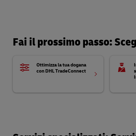
Fai il prossimo passo: Sceg
Ottimizza la tua dogana
I
con DHL TradeConnect
I