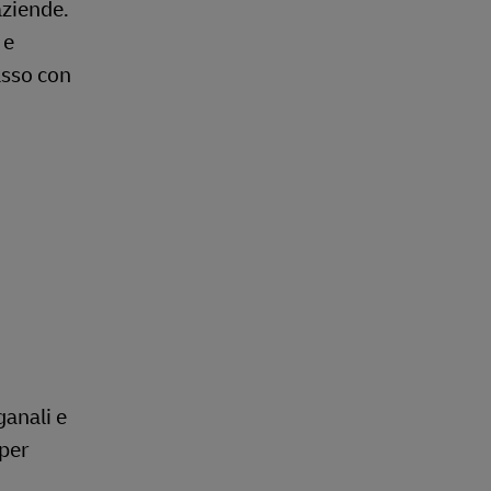
aziende.
 e
asso con
ganali e
 per