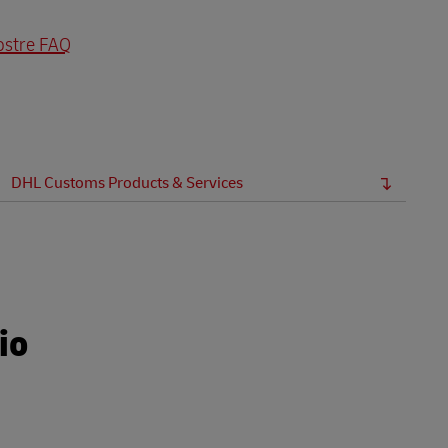
Esplora le nostre offerte aziendali
nostre FAQ
DHL Customs Products & Services
io