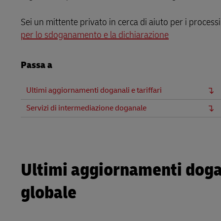
Posta diret
DHL SameDay
MyGTS
Sei un mittente privato in cerca di aiuto per i process
per lo sdoganamento e la dichiarazione
LifeTrack
DHL SameDay
Passa a
LifeTrack
Scopri i nostri portali
Ultimi aggiornamenti doganali e tariffari
Scopri i nostri portali
Servizi di intermediazione doganale
Ultimi aggiornamenti dogan
globale