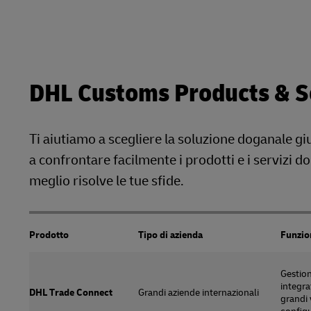
DHL Customs Products & Se
Ti aiutiamo a scegliere la soluzione doganale giu
a confrontare facilmente i prodotti e i servizi d
meglio risolve le tue sfide.
Prodotto
Tipo di azienda
Funzio
Gestio
integra
DHL Trade Connect
Grandi aziende internazionali
grandi