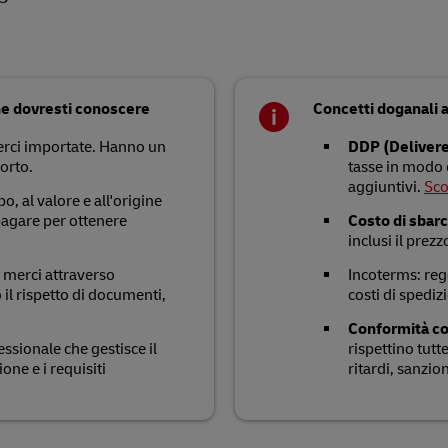
che dovresti conoscere
Concetti doganali a
merci importate. Hanno un
DDP (Delivere
porto.
tasse in modo 
aggiuntivi.
Sco
o, al valore e all'origine
agare per ottenere
Costo di sbar
inclusi il prezz
e merci attraverso
Incoterms: reg
 il rispetto di documenti,
costi di spedizi
Conformità c
ssionale che gestisce il
rispettino tutt
ne e i requisiti
ritardi, sanzio