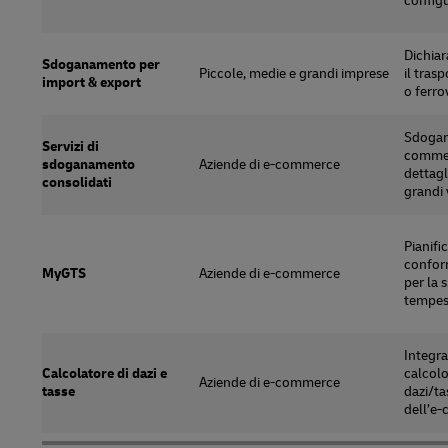
configu
Dichia
Sdoganamento per
Piccole, medie e grandi imprese
il tras
import & export
o ferro
Sdogan
Servizi di
commer
sdoganamento
Aziende di e-commerce
dettagl
consolidati
grandi
Pianifi
confor
MyGTS
Aziende di e-commerce
per la 
tempest
Integra
Calcolatore di dazi e
calcolo
Aziende di e-commerce
tasse
dazi/ta
dell’e