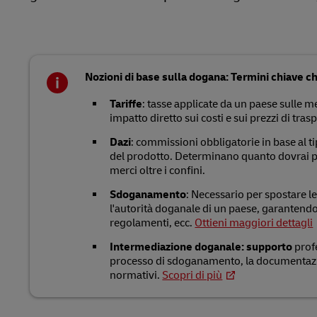
Nozioni di base sulla dogana: Termini chiave 
Tariffe
: tasse applicate da un paese sulle 
impatto diretto sui costi e sui prezzi di tras
Dazi
: commissioni obbligatorie in base al tip
del prodotto. Determinano quanto dovrai p
merci oltre i confini.
Sdoganamento
: Necessario per spostare l
l'autorità doganale di un paese, garantendo
regolamenti, ecc.
Ottieni maggiori dettagli
Intermediazione doganale: supporto
profe
processo di sdoganamento, la documentazio
normativi.
Scopri di più