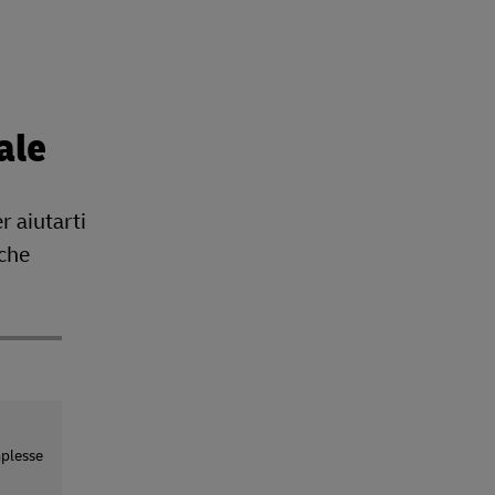
ale
r aiutarti
 che
plesse