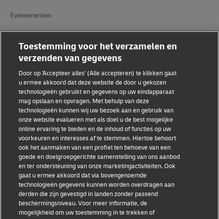
Evenementen
Samenwerkingsverbanden tussen merken
Toestemming voor het verzamelen en
verzenden van gegevens
Door op 'Accepteer alles' (Alle accepteren) te klikken gaat
u ermee akkoord dat deze website de door u gekozen
technologieën gebruikt en gegevens op uw eindapparaat
mag opslaan en opvragen. Met behulp van deze
technologieën kunnen wij uw bezoek aan en gebruik van
Fraudebewustzijn
onze website evalueren met als doel u de best mogelijke
online ervaring te bieden en de inhoud of functies op uw
Juridische kennisgeving
voorkeuren en interesses af te stemmen. Hiertoe behoort
ook het aanmaken van een profiel ten behoeve van een
Gebruiksvoorwaarden
goede en doelgroepgerichte samenstelling van ons aanbod
en ter ondersteuning van onze marketingactiviteiten. Ook
Privacyverklaring
gaat u ermee akkoord dat via bovengenoemde
technologieën gegevens kunnen worden overdragen aan
Toegankelijkheid
derden die zijn gevestigd in landen zonder passend
beschermingsniveau. Voor meer informatie, de
Aanvullende informatie
mogelijkheid om uw toestemming in te trekken of