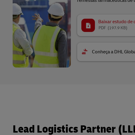
remessas farmacêuticas de t
Baixar estudo de 
PDF
(197.9 KB)
Conheça a DHL Glob
Lead Logistics Partner (LL