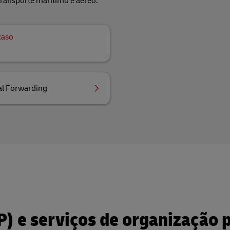
ransporte marítimo e aéreo.
caso
al Forwarding
P) e serviços de organização 