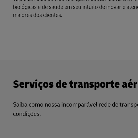
biológicas e de saúde em seu intuito de inovar e aten
LifeTrack
maiores dos clientes.
Auxílio e amparo
Aprenda sobre os Portais
Serviços de transporte aé
Saiba como nossa incomparável rede de trans
condições.