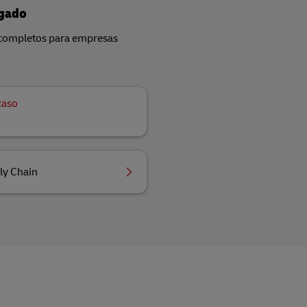
egado
completos para empresas
caso
ly Chain