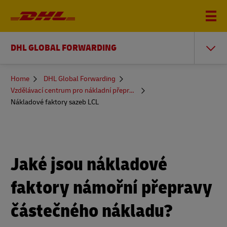
DHL GLOBAL FORWARDING
You
Home
DHL Global Forwarding
are
Vzdělávací centrum pro nákladní přepravu
here
Nákladové faktory sazeb LCL
Jaké jsou nákladové
faktory námořní přepravy
částečného nákladu?