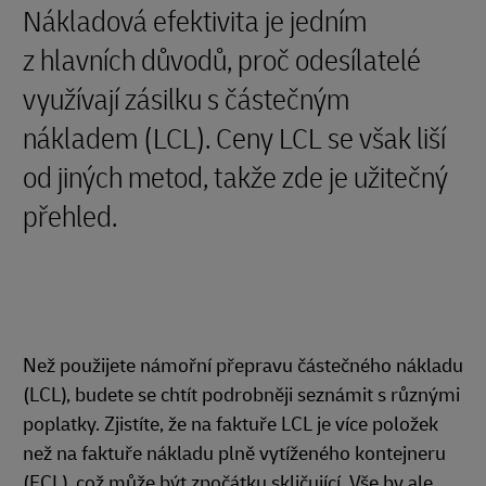
Nákladová efektivita je jedním
z hlavních důvodů, proč odesílatelé
využívají zásilku s částečným
nákladem (LCL). Ceny LCL se však liší
od jiných metod, takže zde je užitečný
přehled.
Než použijete námořní přepravu částečného nákladu
(LCL), budete se chtít podrobněji seznámit s různými
poplatky. Zjistíte, že na faktuře LCL je více položek
než na faktuře nákladu plně vytíženého kontejneru
(FCL), což může být zpočátku skličující. Vše by ale