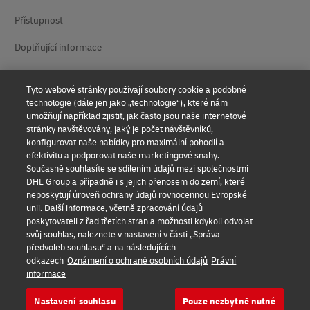
Přístupnost
Doplňující informace
Nastavení suborů cookie
Tyto webové stránky používají soubory cookie a podobné
technologie (dále jen jako „technologie“), které nám
Sledujte nás na
umožňují například zjistit, jak často jsou naše internetové
stránky navštěvovány, jaký je počet návštěvníků,
konfigurovat naše nabídky pro maximální pohodlí a
efektivitu a podporovat naše marketingové snahy.
Současně souhlasíte se sdílením údajů mezi společnostmi
DHL Group a případně i s jejich přenosem do zemí, které
2026 © - všechna práva vyhrazena
neposkytují úroveň ochrany údajů rovnocennou Evropské
unii. Další informace, včetně zpracování údajů
poskytovateli z řad třetích stran a možnosti kdykoli odvolat
svůj souhlas, naleznete v nastavení v části „Správa
předvoleb souhlasu“ a na následujících
odkazech
Oznámení o ochraně osobních údajů
Právní
informace
Otevírá
Otevírá
nové
externí
okno
link
Nastavení souhlasu
Pouze nezbytně nutné