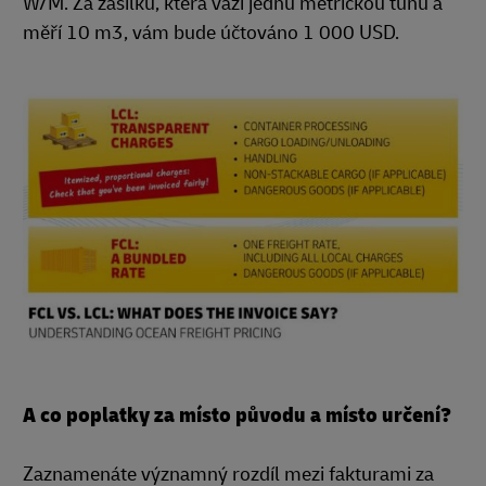
W/M. Za zásilku, která váží jednu metrickou tunu a
měří 10 m3, vám bude účtováno 1 000 USD.
A co poplatky za místo původu a místo určení?
Zaznamenáte významný rozdíl mezi fakturami za