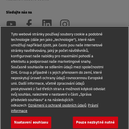
Sledujte nás na
Tyto webové stránky používají soubory cookie a podobné
technologie (dále jen jako „technologie“), které nám
umožňují například zjistit, jak často jsou naše internetové
2026 © - všechna práva vyhrazena
stránky navštěvovány, jaký je počet návštěvníků,
konfigurovat naše nabídky pro maximální pohodlí a
efektivitu a podporovat naše marketingové snahy.
Současně souhlasíte se sdílením údajů mezi společnostmi
DHL Group a případně i s jejich přenosem do zemí, které
neposkytují úroveň ochrany údajů rovnocennou Evropské
Otevírá
Otevírá
unii. Další informace, včetně zpracování údajů
nové
externí
poskytovateli z řad třetích stran a možnosti kdykoli odvolat
okno
link
svůj souhlas, naleznete v nastavení v části „Správa
předvoleb souhlasu“ a na následujících
odkazech
Oznámení o ochraně osobních údajů
Právní
informace
Nastavení souhlasu
Pouze nezbytně nutné