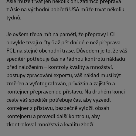
Asie může trvat jen několik dní, zatímco přeprava
z Asie na východní pobřeží USA může trvat několik
týdnů.
Je ovšem třeba mít na paměti, že přepravy LCL
obvykle trvají o čtyři až pět dní déle než přeprava
FCL na stejné obchodní trase. Důvodem je to, že váš
speditér potřebuje čas na řádnou kontrolu nákladu
před naložením – kontroly kvality a množství,
postupy zpracování exportu, váš náklad musí být
změřen a vyfotografován, přivázán a zajištěn a
kontejner přepraven do přístavu. Na druhém konci
cesty váš speditér potřebuje čas, aby vyzvedl
kontejner z přístavu, bezpečně vyložil obsah
kontejneru a provedl další kontrolu, aby
zkontroloval množství a kvalitu zboží.