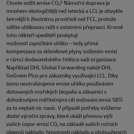
Chcete snížit emise CO₂? Námořní doprava je
mnohem ekologičtější než letecká a LCL je obvykle
šetrnější k životnímu prostředí než FCL, protože
sdílíte uhlíkovou režii s ostatními přepravci. Kromě
toho někteří speditéři poskytují
možnosti započítání uhlíku – tedy přímá
kompenzace za skleníkové plyny snížením emisí
v rámci dodavatelského řetězce vaší organizace.
Například DHL Global Forwarding nabízí DHL
GoGreen Plus pro zákazníky využívající LCL. Díky
tomu neutralizujeme emise uhlíku používáním
dotovaných mořských biopaliv a zákazníci s
dohodnutými měřitelnými cíli snižování emisí SBTi
za to neplatí nic navíc. V případě potřeby můžeme
dodat výroční zprávy, které ukáží přesnou výši
vašich úspor emisí CO₂ na základě vašich ročních
objemů nákladu, hmotnosti nákladu a obsloužených