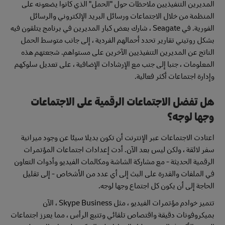
المديرين التنفيذيين ملاحظات حول "الحمل" الذي كانوا يضعونه على
المنظمة من خلال الاجتماعات ورسائل البريد الإلكتروني والرسائل
الفورية. في Seagate ، شارك بعض كبار المديرين في برنامج يتلقون فيه
بشكل روتيني تقارير تحدد أحمالهم الفردية ، إلى جانب متوسط الحمل
الناتج عن المديرين التنفيذيين الآخرين على مستواهم. شجعتهم هذه
المعلومات ، جنبا إلى جنب مع الإرشادات الإضافية ، على تعديل سلوكهم
وإدارة اجتماعات أكثر فعالية.
هل تفضل الاجتماعات الرقمية على الاجتماعات
وجها لوجه؟
اعتادت الاجتماعات عبر الإنترنت أن تكون بديلا سيئا عن وجود ميزانية
سفر لائقة ، ولكن ليس بعد الآن. أدت إعدادات اجتماعات المؤتمرات
الرقمية الحديثة - مع مشاركة الشاشة ومكالمات الفيديو وأدوات التعاون
في الملفات والقدرة على البث إلى أي عدد من الأشخاص - إلى تقليل
الحاجة إلى أن يكون كل اجتماع وجها لوجه.
تتميز خوادم مؤتمرات الفيديو ، مثل Skype Business ، الآن
بميكروفونات دقيقة واقتصاص تلقائي وتتبع الرأس ، مما يعزز اجتماعات