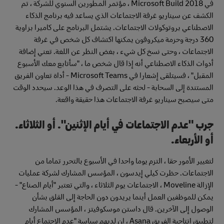
في Microsoft Build 2018 ، مؤتمر المطورين السنوي للشركة ، تم
الكشف عن سيناريو غرفة الاجتماعات الذي يساعد فيه برنامج الذكاء
الاصطناعي بروتوكولات الاجتماعات. يشتمل البرنامج على كاميرا بزاوية
360 درجة وحزمة ميكروفون يمكنها اكتشاف كل شخص في غرفة
الاجتماعات ، وحتى نسخ كل شيء ، بغض النظر عن اللغة. تعني إضافة
أدوات الذكاء الاصطناعي أنه إذا قال شخص ما ، "سأتابع معك الأسبوع
المقبل" ، فسيتلقى إشعارا في Microsoft Teams - أداة تعاون الفريق
المستندة إلى السحابة - لحثه على التصرف في هذا الوعد. سيحدد الوقت
متى سيصبح سيناريو غرفة الاجتماعات هذا حقيقة واقعة.
جرب "عدم الاجتماعات في أيام الإثنين". أو الثلاثاء.
أو الأربعاء.
لتغيير الأمور حقا ، التزم يوما واحدا في الأسبوع بالتحرر تماما من
الاجتماعات. حظرت كيلي إيدسون ، المؤسس المشارك لشركة عمليات
الإزالة Moveline ، الاجتماعات يوم الثلاثاء ، والتي تعتبر "أيام الصناع" -
يمكن للموظفين العمل أينما يريدون دون الحاجة إلى القلق بشأن
الوصول إلى الآخرين. قال داستن موسكوفيتز ، المؤسس المشارك
لتطبيق إنتاجية الفريق Asana ، إن لديهم سياسة "عدم الاجتماع أيام