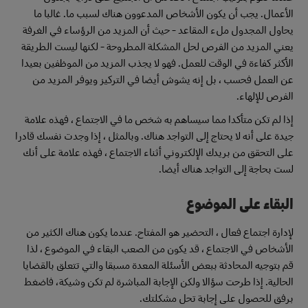
الأعمال. يجب أن يكون الأشخاص المدعوون هناك لسبب ما. غالبا ما
يحاول المجدول ملء المقاعد - حيث أن المزيد من الرؤساء في الغرفة
يعني المزيد من الفرص لحل المشكلة المطروحة - لكنها ليست الطريقة
الأكثر كفاءة في الوقت للعمل. فهو لا يجذب المزيد من الموظفين بعيدا
عن العمل فحسب ، بل إنه يشوش أيضا في التركيز ويوفر المزيد من
الفرص للإلهاء.
إذا لم تكن متأكدا مما سيساهم به شخص ما في الاجتماع ، فهذه علامة
جيدة على أنه لا يحتاج إلى التواجد هناك. وبالمثل ، إذا وجدت نفسك قادرا
على التحقق من بريدك الإلكتروني أثناء الاجتماع ، فهذه علامة على أنك
لست بحاجة إلى التواجد هناك أيضا.
البقاء على الموضوع
لإدارة اجتماع فعال ، التحضير هو المفتاح. عندما يكون هناك الكثير من
الأشخاص في الاجتماع ، قد يكون من الصعب البقاء في الموضوع ، لذا
قم بتوجيه المحادثة ببعض الأسئلة المعدة مسبقا والتي تتعلق بالقضايا
الحالية. إذا طرحت سؤالا ولكن الإجابة المباشرة لم تكن وشيكة، فاضغط
برفق للحصول على إجابة تحل مشكلتك.