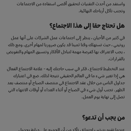
واستفد من أحدث التقنيات لتحقيق أقصى استفادة من الاجتماعات
وتجنب تآكل أرباحك النهائية.
هل تحتاج حقا إلى هذا الاجتماع؟
في كثير من الأحيان ، ينظر إلى اجتماعات عمل الشركات على أنها عمل
روتيني ، حيث تستهلك وقتا ثمينا قد يكون ضروريا لمهام أخرى. ومع ذلك
، يجب الاعتراف بها كفرصة مهمة لتبادل الأفكار وتنسيق المهام والتفويض
بالقرارات.
عند التخطيط لاجتماع ، فكر في سبب حاجتك إليه - علامة الاجتماع الفعال
هي إذا تغير شيء ما في العالم الحقيقي نتيجة لذلك. ضع في اعتبارك
جداول الناس من خلال عقد الاجتماع في منتصف الصباح أو منتصف بعد
الظهر. تجنب أول شيء في الصباح أو أثناء الغداء أو أوقات الانتهاء التي
تصل إلى نهاية يوم العمل.
من يجب أن تدعو؟
عندما تقوم بترتيب اجتماع ، تأكد من أن الجميع على دراية بجدول