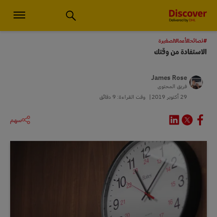
استشارات الأعمال الصغيرة والخدمات اللوجستية العالمية | اكتشف دي إتش
#نصائحللأعمالالصغيرة
الاستفادة من وقتك
James Rose
فريق المحتوى
29 أكتوبر 2019
وقت القراءة: 9 دقائق
سهم