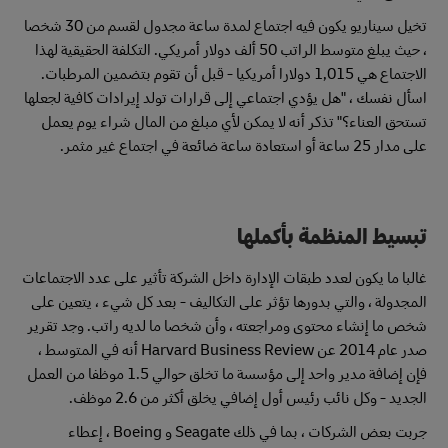
تخيل سيناريو يكون فيه اجتماع لمدة ساعة مجدول لقسم من 30 شخصا
، حيث يبلغ متوسط الراتب 50 ألف دولار أمريكي. التكلفة الحقيقية لهذا
الاجتماع هي 1,015 دولارا أمريكيا - قبل أن تقوم بتضمين المرطبات.
اسأل نفسك ، "هل يؤدي اجتماعي إلى قرارات تولد إيرادات كافية لجعلها
تستحق العناء؟" تذكر أنه لا يمكن لأي مبلغ من المال شراء يوم يعمل
على مدار 25 ساعة أو استعادة ساعة ضائعة في اجتماع غير مثمر.
تبسيط المنظمة بأكملها
غالبا ما يكون لعدد طبقات الإدارة داخل الشركة تأثير على عدد الاجتماعات
المجدولة ، والتي بدورها تؤثر على التكاليف - بعد كل شيء ، يتعين على
شخص ما إنشاء محتوى ومراجعته ، وأن شخصا ما لديه راتب. وجد تقرير
صدر عام 2014 عن Harvard Business Review أنه في المتوسط ،
فإن إضافة مدير واحد إلى مؤسسة ما تخلق حوالي 1.5 موظفا من العمل
الجديد - وكل نائب رئيس أول إضافي يخلق أكثر من 2.6 موظف.
جربت بعض الشركات ، بما في ذلك Seagate و Boeing ، إعطاء