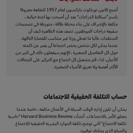
أصبح قانون نورثكوت باركنسون لعام 1957 للتفاهة معروفا
باسم "تساقط الدراجات" بعد أن أصبحت بها لجنة خيالية ،
مكلفة بالإشراف على بناء محطة طاقة ، متورطة في تصميمات
سقيفة دراجات الموظفين. تصف هذه الظاهرة كيف أن
المنظمات غالبا ما تعطي وزنا غير متناسب للقضايا التافهة.
عندما يمكن لكل شخص يحضر اجتماعا أن يعبر عن كلمته
حول كل التفاصيل الصغيرة ، فإنهم سيفعلون ذلك في كثير من
الأحيان. لذا ، قم بتشغيل كل اجتماع مع التركيز على المجالات
الأكثر أهمية ولا تعرق الأشياء الصغيرة.
حساب التكلفة الحقيقية للاجتماعات
يمكن أن تكون إدارة الوقت السيئة في الأعمال مكلفة ، خاصة عندما
يتعلق الأمر بالاجتماعات. أنشأت Harvard Business Review "حاسبة
تكلفة الاجتماع" التي توضح تكلفة الموارد البشرية الحقيقية للاجتماع
والمبلغ الذي يمكنك توفيره.