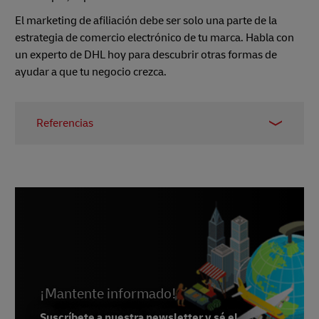
El marketing de afiliación debe ser solo una parte de la
estrategia de comercio electrónico de tu marca. Habla con
un experto de DHL hoy para descubrir otras formas de
ayudar a que tu negocio crezca.
Referencias
1 -
Awin
, December 2018
2 -
Awin
, December 2018
3 -
Awin
, December 2018
4 -
Gymshark
5 -
Awin
6 -
GQ
, February 2020
¡Mantente informado!
7 & 8 - Peerfly
Suscríbete a nuestra newsletter y sé el