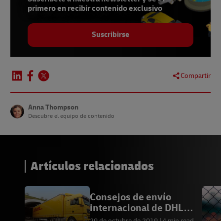
9 -
Awin
primero en recibir contenido exclusivo
10 -
ShareASale
Suscribirse
11 -
GQ
, February 2020
Compartir
Anna Thompson
Descubre el equipo de contenido
Artículos relacionados
Consejos de envío
internacional de DHL
Express
29 de octubre de 2019
4 min read