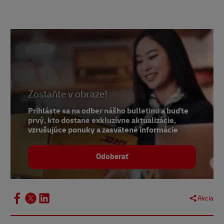
1 -
Awin
, december 2018
2 -
Awin
, december 2018
3 -
Awin
, december 2018
4 -
Telocvičňa
5 -
Awin
6 -
GQ,
február 2020
Zostaňte v obraze!
7 a 8 - Peerfly
Prihláste sa na odber nášho bulletinu a buďte
prvý, kto dostane exkluzívne aktualizácie,
9 -
Awin
vzrušujúce ponuky a zasvätené informácie
10 -
ShareASale
Odoberať
11 -
GQ,
február 2020
Akcia