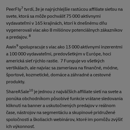
7
PeerFly
tvrdí, že je najrýchlejšie rastúcou affiliate sieťou na
svete, ktorá sa môže pochváliť 75 000 aktívnymi
vydavateľmi v 165 krajinách, ktorí k dnešnému dňu
vygenerovali viac ako 8 miliónov potenciálnych zákazníkov
8
a predajov.
9
Awin
spolupracuje s viac ako 13 000 aktívnymi inzerentmi
a 100 000 vydavateľmi, predovšetkým v Európe, hoci
americká sieť rýchlo rastie.
7 Funguje vo všetkých
vertikálach, ale najviac sa zameriava na finančné, módne,
športové, kozmetické, domáce a záhradné a cestovné
produkty.
10
ShareASale
je jednou z najväčších affiliate sietí na svete a
ponúka obchodníkom pôsobivé funkcie vrátane sledovania
kliknutí na banner a uskutočnených predajov v reálnom
čase, nástrojov na segmentáciu a skupinové pridružené
spoločnosti a školiacich webinárov, ktoré im pomôžu zvýšiť
ich výkonnosť.