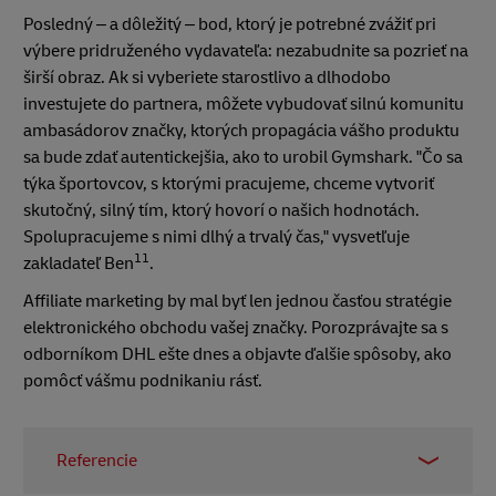
Posledný – a dôležitý – bod, ktorý je potrebné zvážiť pri
výbere pridruženého vydavateľa: nezabudnite sa pozrieť na
širší obraz. Ak si vyberiete starostlivo a dlhodobo
investujete do partnera, môžete vybudovať silnú komunitu
ambasádorov značky, ktorých propagácia vášho produktu
sa bude zdať autentickejšia, ako to urobil Gymshark. "Čo sa
týka športovcov, s ktorými pracujeme, chceme vytvoriť
skutočný, silný tím, ktorý hovorí o našich hodnotách.
Spolupracujeme s nimi dlhý a trvalý čas," vysvetľuje
11
zakladateľ Ben
.
Affiliate marketing by mal byť len jednou časťou stratégie
elektronického obchodu vašej značky. Porozprávajte sa s
odborníkom DHL ešte dnes a objavte ďalšie spôsoby, ako
pomôcť vášmu podnikaniu rásť.
Referencie