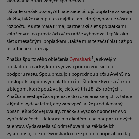
sledovania pridružených spoločností.
Dávajte si však pozor; Affiliate siete účtujú poplatky za svoje
služby, takže nakupujte a nájdite ten, ktorý vyhovuje vášmu
rozpočtu. Ak ste malá firma, partnerská sieť s poplatkami
založenými na províziách vám môže vyhovovať lepšie ako
sieť s mesačnými poplatkami, takže musíte začať platiť až po
uskutočnení predaja.
4
Značka športového oblečenia
Gymshark
je skvelým
príkladom značky, ktorá využíva pridruženú sieť na
podporu rastu. Spolupracuje s poprednou sieťou Awin5 na
prístupe k kupónovým platformám, študentským stránkam
a blogom, ktoré používa jej cieľový trh 18-25-ročných .
Značka investuje čas a peniaze do rozvíjania svojich vzťahov
s týmito vydavateľmi, aby zabezpečila, že produkovaný
obsah je špičkovej kvality, značky a vysoko hodnotený vo
vyhľadávačoch - dokonca má akadémiu na podporu nových
talentov. Vydavatelia sú odmeňovaní na základe ich
výkonnosti, kde im Gymshark môže priamo pripísať predaj.