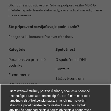
Obchodné a logistické prehľady na podporu vášho MSP. Ak
hľadáte nápady, trendy alebo rady, ako si udržať náskok, máme
pre vás riešenie.
Ste pripravení rozvíjať svoje podnikanie?
Pripojte sa ku komunite Discover ešte dnes.
Kategórie
Spoločnosť
Poradenstvo pre malé
O spoločnosti DHL
podniky
Kontakt
E-commerce
Tlačové centrum
B2B poradenstvo
Udržateľnosť
Tieto webové stránky používajú súbory cookies a podobné
Logistické poradenstvo
technológie (ďalej ako „technológie“), ktoré nám napríklad
Právne upozornenie
umožňujú zistiť frekvenciu návštev našich internetových
Novinky a postrehy
stránok a počet návštevníkov, nastaviť naše ponuky tak,
Podmienky používania
aby boli čo najpohodlnejšie a najefektívnejšie a podporovať