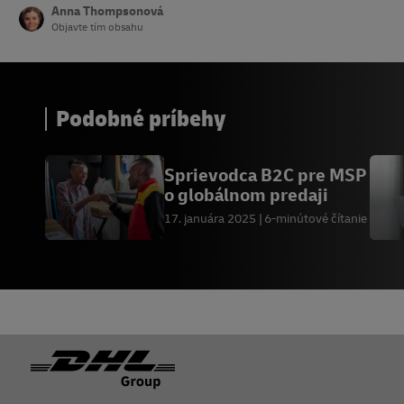
Anna Thompsonová
Objavte tím obsahu
Podobné príbehy
Sprievodca B2C pre MSP
o globálnom predaji
17. januára 2025
6-minútové čítanie
Päta