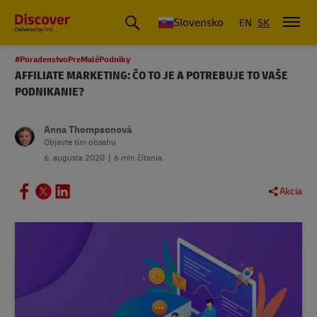
Slovensko
EN
SK
#PoradenstvoPreMaléPodniky
AFFILIATE MARKETING: ČO TO JE A POTREBUJE TO VAŠE
PODNIKANIE?
Anna Thompsonová
Objavte tím obsahu
6. augusta 2020
6 min čítania
Akcia