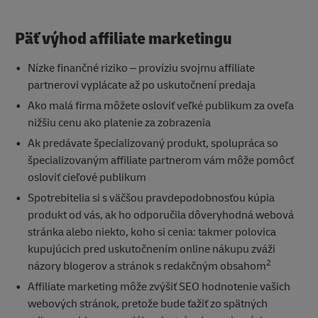
Päť výhod affiliate marketingu
Nízke finančné riziko – províziu svojmu affiliate
partnerovi vyplácate až po uskutočnení predaja
Ako malá firma môžete osloviť veľké publikum za oveľa
nižšiu cenu ako platenie za zobrazenia
Ak predávate špecializovaný produkt, spolupráca so
špecializovaným affiliate partnerom vám môže pomôcť
osloviť cieľové publikum
Spotrebitelia si s väčšou pravdepodobnosťou kúpia
produkt od vás, ak ho odporučila dôveryhodná webová
stránka alebo niekto, koho si cenia: takmer polovica
kupujúcich pred uskutočnením online nákupu zváži
2
názory blogerov a stránok s redakčným obsahom
Affiliate marketing môže zvýšiť SEO hodnotenie vašich
webových stránok, pretože bude ťažiť zo spätných