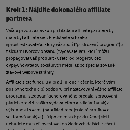
Krok 1: Nájdite dokonalého affiliate
partnera
Vašou prvou zastávkou pri hľadaní affiliate partnera by
mala byť affiliate sieť. Predstavte si to ako
sprostredkovateľa, ktorý vás spojí ("pridružený program") s
tisíckami tvorcov obsahu ("vydavatelia"), ktorí môžu
propagovať váš produkt - všetci od blogerov cez
ovplyvňovateľov sociálnych médií až po špecializované
zľavové webové stránky.
Affiliate siete fungujú ako all-in-one riešenie, ktoré vám
poskytne technickú podporu pri nastavovaní vášho affiliate
programu, sledovaní generovaného predaja, spracovaní
platieb provízií vašim vydavateľom a zdieľaní analýz
výkonnosti s vami (napríklad zapojenie zákazníkov a
sektorová analýza). Pripojením sa k pridruženej sieti
nebudete musieť investovať do žiadnych ďalších riešení