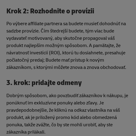
Krok 2: Rozhodnite o provízii
Po výbere affiliate partnera sa budete musieť dohodnúť na
sadzbe provízie. Čím štedrejší budete, tým viac bude
vydavateľ motivovaný, aby skutočne propagoval váš
produkt najlepším možným spôsobom. A pamätajte, že
návratnosť investícií (ROI), ktorú tu dosiahnete, presahuje
počiatočný predaj; Budete mať prístup k novým
zákazníkom, s ktorými môžete znova a znova obchodovať.
3. krok: pridajte odmeny
Dobrým spôsobom, ako povzbudiť zákazníkov k nákupu, je
ponúknuť im exkluzívne ponuky alebo zľavy. Je
pravdepodobnejšie, že kliknú na odkaz vlastníka na váš
produkt, ak je priložený promo kód alebo obmedzená
ponuka, takže zvážte, čo by ste mohli urobiť, aby ste
zákazníka prilákali.