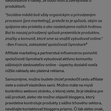
sledovateľov v nádeji, že budú nosiť a zverejňovať o
produktoch.
"Sociálne médiá boli vždy organickým a prirodzeným
procesom [pre marketing], pretože to je spôsob, akým sa
spájame ako priatelia a ako nasledujeme našich hrdinov.
Bol to naozaj prirodzený spôsob prezentácie produktov,
značky a komunít, ktoré sme sa snažili vybudovať online."
6
- Ben Francis, zakladateľ spoločnosti Gymshark
Affiliate marketing a partnerstvá influencerov pomohli
spoločnosti Gymshark vybudovať aktívnu komunitu
vášnivých sledovateľov online - úspechy dosiahli oveľa
nižšie náklady ako platená reklama.
Samozrejme, možno budete chcieť preskočiť cestu affiliate
siete a osloviť vlastníkov sami. Možno máte na mysli
konkrétnu webovú stránku, o ktorej viete, že je ideálna pre
váš produkt, alebo ste možno objavili bloggera, ktorý
pravidelne kontroluje produkty z vášho trhového sektora,
neváhajte kontaktovať bloggera priamo. Či tak alebo onak,