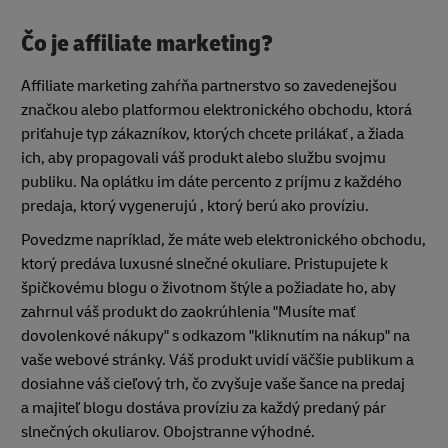
Čo je affiliate marketing?
Affiliate marketing zahŕňa partnerstvo so zavedenejšou
značkou alebo platformou elektronického obchodu, ktorá
priťahuje typ zákazníkov, ktorých chcete prilákať , a žiada
ich, aby propagovali váš produkt alebo službu svojmu
publiku. Na oplátku im dáte percento z príjmu z každého
predaja, ktorý vygenerujú , ktorý berú ako províziu.
Povedzme napríklad, že máte web elektronického obchodu,
ktorý predáva luxusné slnečné okuliare. Pristupujete k
špičkovému blogu o životnom štýle a požiadate ho, aby
zahrnul váš produkt do zaokrúhlenia "Musíte mať
dovolenkové nákupy" s odkazom "kliknutím na nákup" na
vaše webové stránky. Váš produkt uvidí väčšie publikum a
dosiahne váš cieľový trh, čo zvyšuje vaše šance na predaj
a majiteľ blogu dostáva províziu za každý predaný pár
slnečných okuliarov. Obojstranne výhodné.